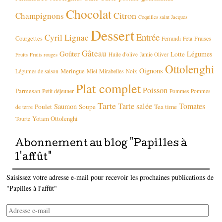
Chocolat
Citron
Champignons
Coquilles saint Jacques
Dessert
Entrée
Cyril Lignac
Courgettes
Fraises
Ferrandi
Feta
Gâteau
Goûter
Légumes
Lotte
Huile d'olive
Jamie Oliver
Fruits
Fruits rouges
Ottolenghi
Oignons
Meringue
Mirabelles
Légumes de saison
Miel
Noix
Plat complet
Poisson
Parmesan
Petit déjeuner
Pommes
Pommes
Tarte
Tarte salée
Tomates
Saumon
Poulet
Soupe
Tea time
de terre
Yotam Ottolenghi
Tourte
Abonnement au blog "Papilles à
l'affût"
Saisissez votre adresse e-mail pour recevoir les prochaines publications de
"Papilles à l'affût"
Adresse
e-