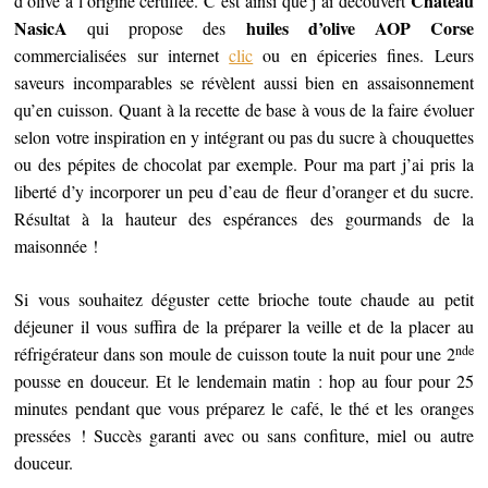
Château
d’olive à l’origine certifiée. C’est ainsi que j’ai découvert
NasicA
huiles d’olive AOP Corse
qui propose des
commercialisées sur internet
clic
ou en épiceries fines. Leurs
saveurs incomparables se révèlent aussi bien en assaisonnement
qu’en cuisson. Quant à la recette de base à vous de la faire évoluer
selon votre inspiration en y intégrant ou pas du sucre à chouquettes
ou des pépites de chocolat par exemple. Pour ma part j’ai pris la
liberté d’y incorporer un peu d’eau de fleur d’oranger et du sucre.
Résultat à la hauteur des espérances des gourmands de la
maisonnée !
Si vous souhaitez déguster cette brioche toute chaude au petit
déjeuner il vous suffira de la préparer la veille et de la placer au
nde
réfrigérateur dans son moule de cuisson toute la nuit pour une 2
pousse en douceur. Et le lendemain matin : hop au four pour 25
minutes pendant que vous préparez le café, le thé et les oranges
pressées ! Succès garanti avec ou sans confiture, miel ou autre
douceur.