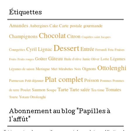
Étiquettes
Amandes
Carte postale gourmande
Aubergines
Cake
Chocolat
Citron
Champignons
Coquilles saint Jacques
Dessert
Entrée
Cyril Lignac
Courgettes
Fraises
Ferrandi
Feta
Gâteau
Goûter
Légumes
Lotte
Huile d'olive
Jamie Oliver
Fruits
Fruits rouges
Ottolenghi
Oignons
Meringue
Mirabelles
Légumes de saison
Miel
Noix
Plat complet
Poisson
Parmesan
Petit déjeuner
Pommes
Pommes
Tarte
Tarte salée
Tomates
Saumon
Poulet
Soupe
Tea time
de terre
Yotam Ottolenghi
Tourte
Abonnement au blog "Papilles à
l'affût"