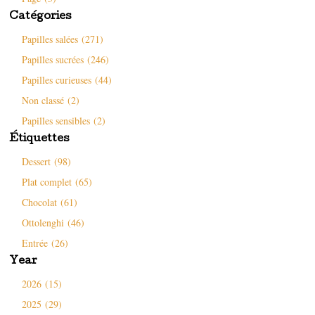
f
u
a
n
e
n
n
e
Catégories
n
e
s
n
ê
n
u
o
t
o
n
u
Papilles salées (271)
r
u
e
v
e
v
n
e
Papilles sucrées (246)
)
e
o
l
l
u
l
l
v
e
Papilles curieuses (44)
e
e
f
f
l
e
Non classé (2)
e
l
n
n
e
ê
ê
f
t
Papilles sensibles (2)
t
e
r
r
n
e
Étiquettes
e
ê
)
)
t
Dessert (98)
r
e
)
Plat complet (65)
Chocolat (61)
Ottolenghi (46)
Entrée (26)
Year
2026 (15)
2025 (29)