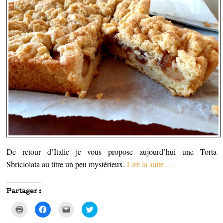
De retour d’Italie je vous propose aujourd’hui une Torta
Sbriciolata au titre un peu mystérieux.
Lire la suite
…
Partager :
C
C
C
C
l
l
l
l
i
i
i
i