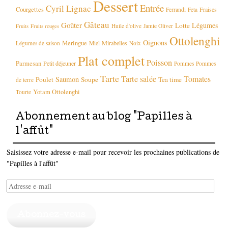
Dessert
Entrée
Cyril Lignac
Courgettes
Fraises
Ferrandi
Feta
Gâteau
Goûter
Légumes
Lotte
Huile d'olive
Jamie Oliver
Fruits
Fruits rouges
Ottolenghi
Oignons
Meringue
Mirabelles
Légumes de saison
Miel
Noix
Plat complet
Poisson
Parmesan
Petit déjeuner
Pommes
Pommes
Tarte
Tarte salée
Tomates
Saumon
Poulet
Soupe
Tea time
de terre
Yotam Ottolenghi
Tourte
Abonnement au blog "Papilles à
l'affût"
Saisissez votre adresse e-mail pour recevoir les prochaines publications de
"Papilles à l'affût"
Adresse
e-
mail
Abonnez-vous