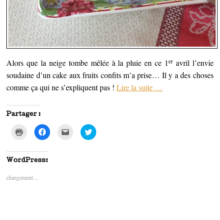
er
Alors que la neige tombe mêlée à la pluie en ce 1
avril l’envie
soudaine d’un cake aux fruits confits m’a prise… Il y a des choses
comme ça qui ne s’expliquent pas !
Lire la suite
…
Partager :
C
C
C
C
l
l
l
l
i
i
i
i
q
q
q
q
u
u
u
u
e
e
e
e
WordPress:
r
z
z
z
p
p
p
p
chargement…
o
o
o
o
u
u
u
u
r
r
r
r
i
p
e
p
m
a
n
a
p
r
v
r
r
t
o
t
i
a
y
a