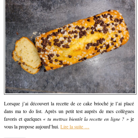
o
v
(
r
u
r
o
e
v
e
u
d
e
d
v
a
l
a
r
n
l
n
e
s
e
s
d
u
f
u
a
n
e
n
n
e
n
e
s
n
ê
n
u
o
t
o
n
u
r
u
e
v
e
v
n
e
)
e
o
l
l
u
l
l
v
e
e
e
f
f
l
e
e
l
n
n
e
ê
ê
f
t
t
e
r
r
n
e
e
ê
)
)
t
r
e
Lorsque j’ai découvert la recette de ce cake brioché je l’ai placé
)
dans ma to do list. Après un petit test auprès de mes collègues
favoris et quelques
« tu mettras bientôt la recette en ligne ? »
je
vous la propose aujourd’hui.
Lire la suite
…