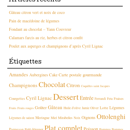
Articles récents
Gâteau citron vert et noix de coco
Pain de macédoine de légumes
Fondant au chocolat – Yann Couvreur
Calamars farcis au riz, herbes et citron confit
Poulet aux asperges et champignons d’après Cyril Lignac
Étiquettes
Amandes
Carte postale gourmande
Aubergines
Cake
Chocolat
Citron
Champignons
Coquilles saint Jacques
Dessert
Entrée
Cyril Lignac
Courgettes
Fraises
Ferrandi
Feta
Gâteau
Goûter
Légumes
Lotte
Huile d'olive
Jamie Oliver
Fruits
Fruits rouges
Ottolenghi
Oignons
Meringue
Mirabelles
Légumes de saison
Miel
Noix
Plat complet
Poisson
Parmesan
Petit déjeuner
Pommes
Pommes