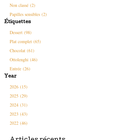
n
e
ê
Non classé (2)
ê
f
t
t
e
r
r
n
e
Papilles sensibles (2)
e
ê
)
)
t
Étiquettes
r
e
)
Dessert (98)
Plat complet (65)
Chocolat (61)
Ottolenghi (46)
Entrée (26)
Year
2026 (15)
2025 (29)
2024 (31)
2023 (43)
2022 (46)