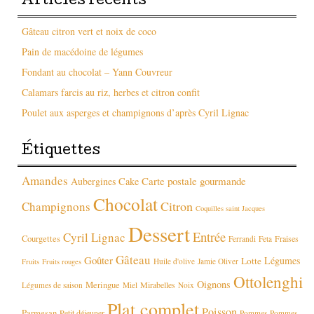
Articles récents
Gâteau citron vert et noix de coco
Pain de macédoine de légumes
Fondant au chocolat – Yann Couvreur
Calamars farcis au riz, herbes et citron confit
Poulet aux asperges et champignons d’après Cyril Lignac
Étiquettes
Amandes
Carte postale gourmande
Aubergines
Cake
Chocolat
Citron
Champignons
Coquilles saint Jacques
Dessert
Entrée
Cyril Lignac
Courgettes
Fraises
Ferrandi
Feta
Gâteau
Goûter
Légumes
Lotte
Huile d'olive
Jamie Oliver
Fruits
Fruits rouges
Ottolenghi
Oignons
Meringue
Mirabelles
Légumes de saison
Miel
Noix
Plat complet
Poisson
Parmesan
Petit déjeuner
Pommes
Pommes