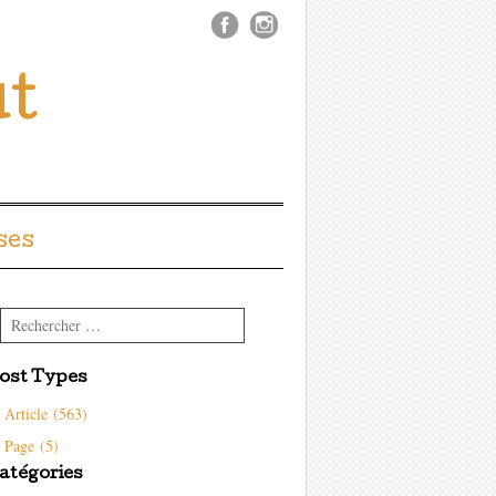
ût
ses
Rechercher
ost Types
Article (563)
Page (5)
atégories