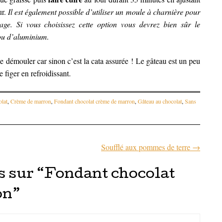
ur.
Il est également possible d’utiliser un moule à charnière pour
age. Si vous choisissez cette option vous devrez bien sûr le
 ou d’aluminium.
e démouler car sinon c’est la cata assurée ! Le gâteau est un peu
e figer en refroidissant.
lat
,
Crème de marron
,
Fondant chocolat crème de marron
,
Gâteau au chocolat
,
Sans
Soufflé aux pommes de terre
→
articles
 sur “
Fondant chocolat
on
”