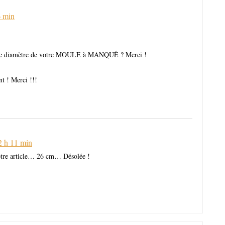
6 min
ser le diamètre de votre MOULE à MANQUÉ ? Merci !
t ! Merci !!!
12 h 11 min
votre article… 26 cm… Désolée !