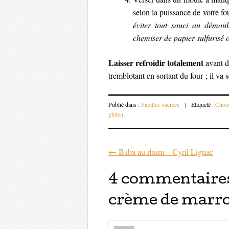
selon la puissance de votre fo
éviter tout souci au démoul
chemiser de papier sulfurisé
Laisser refroidir totalement
avant d
tremblotant en sortant du four ; il va s
Publié dans :
Papilles sucrées
|
Étiqueté :
Choco
gluten
←
Baba au rhum – Cyril Lignac
Parcourir les 
4 commentaires
crème de marr