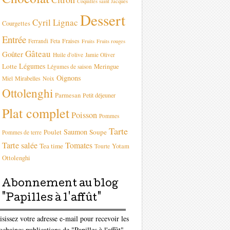
Coquilles saint Jacques
Dessert
Cyril Lignac
Courgettes
Entrée
Fraises
Ferrandi
Feta
Fruits
Fruits rouges
Gâteau
Goûter
Huile d'olive
Jamie Oliver
Légumes
Lotte
Meringue
Légumes de saison
Oignons
Mirabelles
Miel
Noix
Ottolenghi
Parmesan
Petit déjeuner
Plat complet
Poisson
Pommes
Tarte
Saumon
Poulet
Soupe
Pommes de terre
Tarte salée
Tomates
Tea time
Yotam
Tourte
Ottolenghi
Abonnement au blog
"Papilles à l'affût"
isissez votre adresse e-mail pour recevoir les
ochaines publications de "Papilles à l'affût"