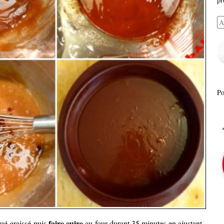
Ad
e-
ma
P
faire cuire
ué graissé puis
au four durant 35 minutes en ajustant