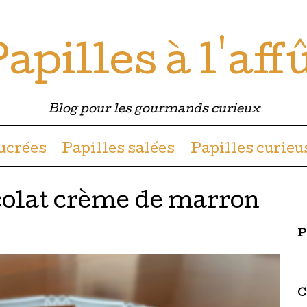
apilles à l'aff
Blog pour les gourmands curieux
u contenu
sucrées
Papilles salées
Papilles curieu
olat crème de marron
P
C