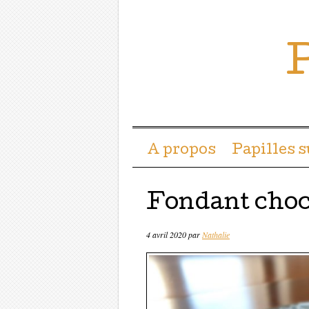
P
Menu ☰
Passer directement a
A propos
Papilles 
Fondant choc
4 avril 2020
par
Nathalie