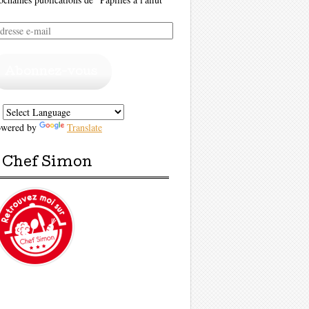
resse
il
Abonnez-vous
owered by
Translate
Chef Simon