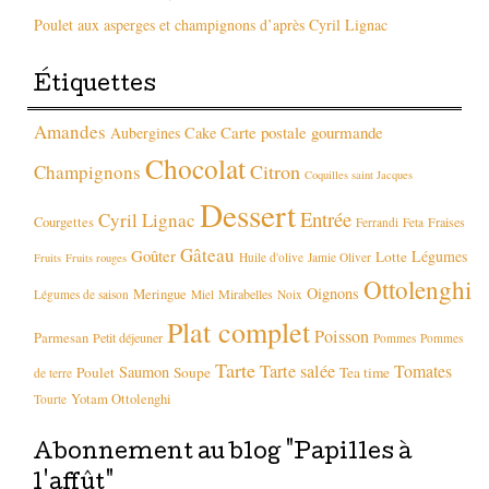
Poulet aux asperges et champignons d’après Cyril Lignac
Étiquettes
Amandes
Carte postale gourmande
Aubergines
Cake
Chocolat
Citron
Champignons
Coquilles saint Jacques
Dessert
Entrée
Cyril Lignac
Courgettes
Fraises
Ferrandi
Feta
Gâteau
Goûter
Légumes
Lotte
Huile d'olive
Jamie Oliver
Fruits
Fruits rouges
Ottolenghi
Oignons
Meringue
Mirabelles
Légumes de saison
Miel
Noix
Plat complet
Poisson
Parmesan
Petit déjeuner
Pommes
Pommes
Tarte
Tarte salée
Tomates
Saumon
Poulet
Soupe
Tea time
de terre
Yotam Ottolenghi
Tourte
Abonnement au blog "Papilles à
l'affût"