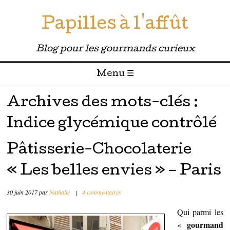
Papilles à l'affût
Blog pour les gourmands curieux
Menu ☰
Passer directement au contenu
Archives des mots-clés :
Indice glycémique contrôlé
Pâtisserie-Chocolaterie
« Les belles envies » – Paris
30 juin 2017
par
Nathalie
|
4 commentaires
Qui parmi les
gourmand
«