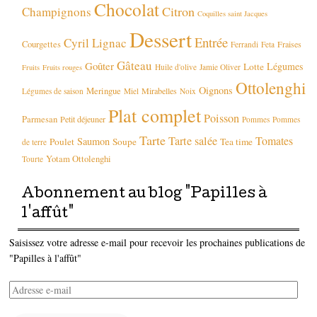
Chocolat
Citron
Champignons
Coquilles saint Jacques
Dessert
Entrée
Cyril Lignac
Courgettes
Fraises
Ferrandi
Feta
Gâteau
Goûter
Légumes
Lotte
Huile d'olive
Jamie Oliver
Fruits
Fruits rouges
Ottolenghi
Oignons
Meringue
Mirabelles
Légumes de saison
Miel
Noix
Plat complet
Poisson
Parmesan
Petit déjeuner
Pommes
Pommes
Tarte
Tarte salée
Tomates
Saumon
Poulet
Soupe
Tea time
de terre
Yotam Ottolenghi
Tourte
Abonnement au blog "Papilles à
l'affût"
Saisissez votre adresse e-mail pour recevoir les prochaines publications de
"Papilles à l'affût"
Adresse
e-