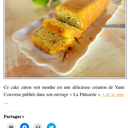
Ce cake citron vert menthe est une délicieuse création de Yann
Couvreur publiée dans son ouvrage « La Pâtisserie ».
Lire la suite
…
Partager :
C
C
C
C