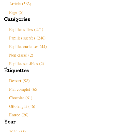
l
n
e
s
Article (563)
e
s
d
u
f
u
a
n
e
n
n
e
Page (5)
n
e
s
n
ê
n
u
o
Catégories
t
o
n
u
r
u
e
v
e
v
n
e
Papilles salées (271)
)
e
o
l
l
u
l
Papilles sucrées (246)
l
v
e
e
e
f
Papilles curieuses (44)
f
l
e
e
l
n
n
e
ê
Non classé (2)
ê
f
t
t
e
r
Papilles sensibles (2)
r
n
e
e
ê
)
Étiquettes
)
t
r
e
Dessert (98)
)
Plat complet (65)
Chocolat (61)
Ottolenghi (46)
Entrée (26)
Year
2026 (15)