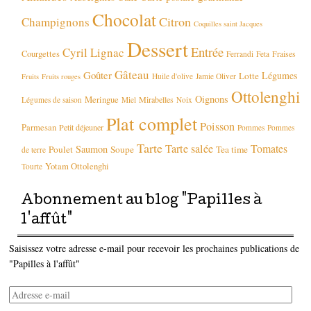
Chocolat
Citron
Champignons
Coquilles saint Jacques
Dessert
Entrée
Cyril Lignac
Courgettes
Fraises
Ferrandi
Feta
Gâteau
Goûter
Légumes
Lotte
Huile d'olive
Jamie Oliver
Fruits
Fruits rouges
Ottolenghi
Oignons
Meringue
Mirabelles
Légumes de saison
Miel
Noix
Plat complet
Poisson
Parmesan
Petit déjeuner
Pommes
Pommes
Tarte
Tarte salée
Tomates
Saumon
Poulet
Soupe
Tea time
de terre
Yotam Ottolenghi
Tourte
Abonnement au blog "Papilles à
l'affût"
Saisissez votre adresse e-mail pour recevoir les prochaines publications de
"Papilles à l'affût"
Adresse
e-