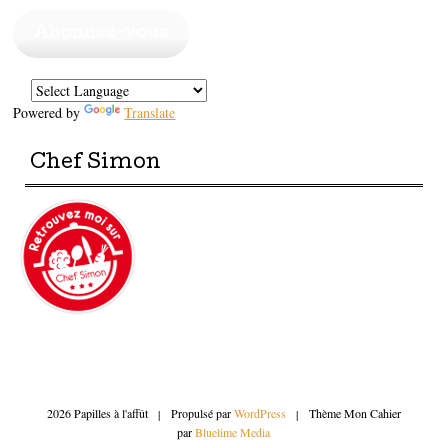
mail
Abonnez-vous
Powered by
Translate
Chef Simon
2026 Papilles à l'affût
|
Propulsé par
WordPress
|
Thème Mon Cahier
par
Bluelime Media