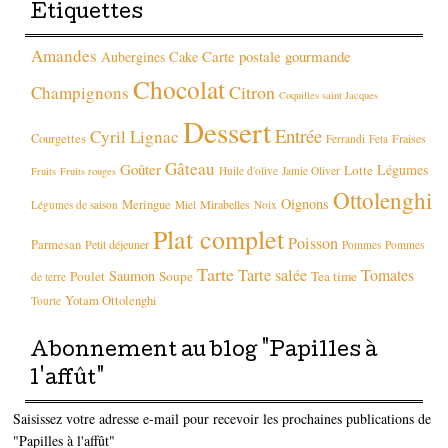
Étiquettes
Amandes
Carte postale gourmande
Aubergines
Cake
Chocolat
Citron
Champignons
Coquilles saint Jacques
Dessert
Entrée
Cyril Lignac
Courgettes
Fraises
Ferrandi
Feta
Gâteau
Goûter
Légumes
Lotte
Huile d'olive
Jamie Oliver
Fruits
Fruits rouges
Ottolenghi
Oignons
Meringue
Mirabelles
Légumes de saison
Miel
Noix
Plat complet
Poisson
Parmesan
Petit déjeuner
Pommes
Pommes
Tarte
Tarte salée
Tomates
Saumon
Poulet
Soupe
Tea time
de terre
Yotam Ottolenghi
Tourte
Abonnement au blog "Papilles à
l'affût"
Saisissez votre adresse e-mail pour recevoir les prochaines publications de
"Papilles à l'affût"