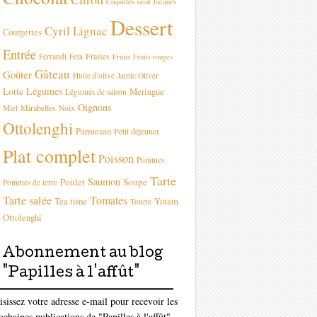
Coquilles saint Jacques
Dessert
Cyril Lignac
Courgettes
Entrée
Fraises
Ferrandi
Feta
Fruits
Fruits rouges
Gâteau
Goûter
Huile d'olive
Jamie Oliver
Légumes
Lotte
Meringue
Légumes de saison
Oignons
Mirabelles
Miel
Noix
Ottolenghi
Parmesan
Petit déjeuner
Plat complet
Poisson
Pommes
Tarte
Saumon
Poulet
Soupe
Pommes de terre
Tarte salée
Tomates
Tea time
Yotam
Tourte
Ottolenghi
Abonnement au blog
"Papilles à l'affût"
isissez votre adresse e-mail pour recevoir les
ochaines publications de "Papilles à l'affût"