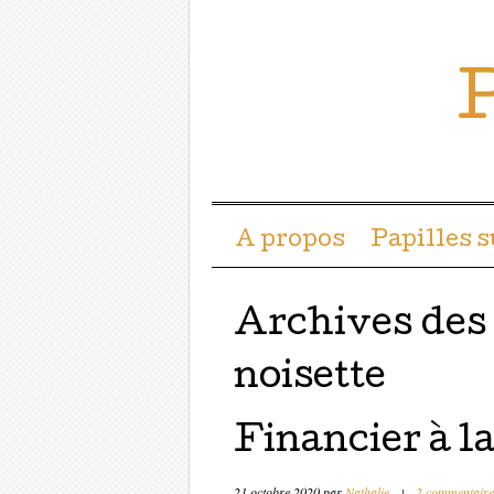
P
Menu ☰
Passer directement a
A propos
Papilles 
Archives des
noisette
Financier à la
21 octobre 2020
par
Nathalie
|
2 commentaire