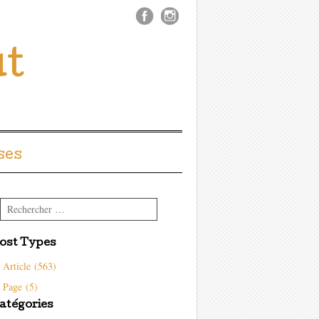
ût
ses
Rechercher
ost Types
Article (563)
Page (5)
atégories