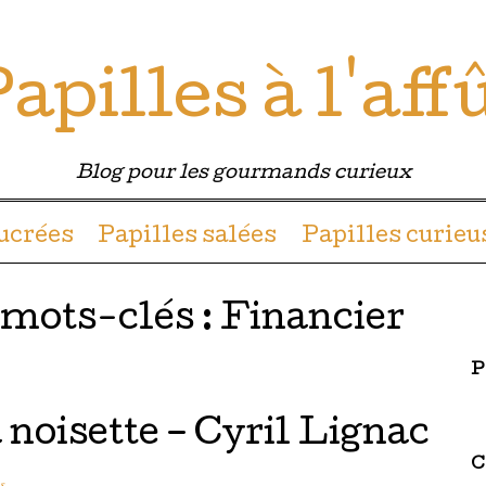
apilles à l'aff
Blog pour les gourmands curieux
u contenu
sucrées
Papilles salées
Papilles curieu
 mots-clés :
Financier
P
 noisette – Cyril Lignac
C
s