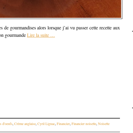
s de gourmandises alors lorsque j’ai vu passer cette recette aux
tation gourmande
Lire la suite
…
s d'oeufs
,
Crème anglaise
,
Cyril Lignac
,
Financier
,
Financier noisette
,
Noisette