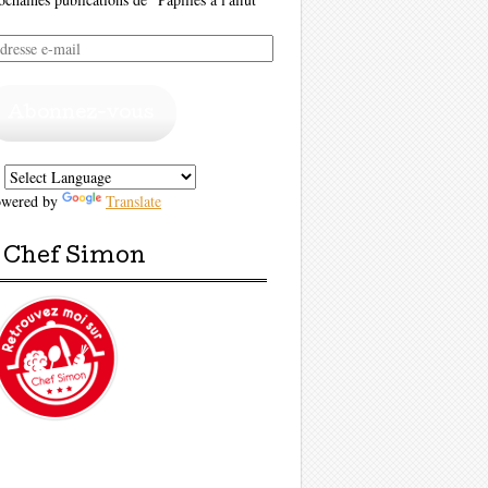
resse
il
Abonnez-vous
owered by
Translate
Chef Simon