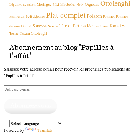
Ottolenghi
Oignons
Meringue
Mirabelles
Légumes de saison
Miel
Noix
Plat complet
Poisson
Parmesan
Petit déjeuner
Pommes
Pommes
Tarte
Tarte salée
Tomates
Saumon
Poulet
Soupe
Tea time
de terre
Yotam Ottolenghi
Tourte
Abonnement au blog "Papilles à
l'affût"
Saisissez votre adresse e-mail pour recevoir les prochaines publications de
"Papilles à l'affût"
Adresse
e-
mail
Abonnez-vous
Powered by
Translate