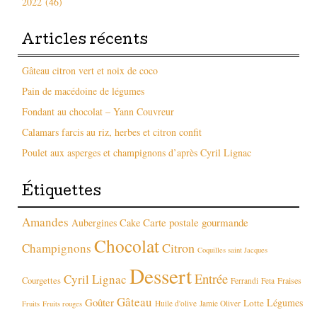
2022 (46)
Articles récents
Gâteau citron vert et noix de coco
Pain de macédoine de légumes
Fondant au chocolat – Yann Couvreur
Calamars farcis au riz, herbes et citron confit
Poulet aux asperges et champignons d’après Cyril Lignac
Étiquettes
Amandes
Carte postale gourmande
Aubergines
Cake
Chocolat
Citron
Champignons
Coquilles saint Jacques
Dessert
Entrée
Cyril Lignac
Courgettes
Fraises
Ferrandi
Feta
Gâteau
Goûter
Légumes
Lotte
Huile d'olive
Jamie Oliver
Fruits
Fruits rouges