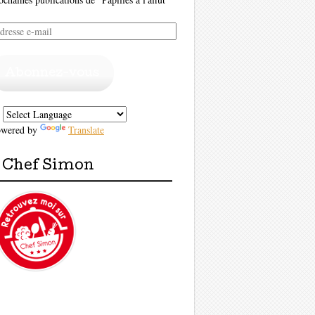
resse
il
Abonnez-vous
owered by
Translate
Chef Simon