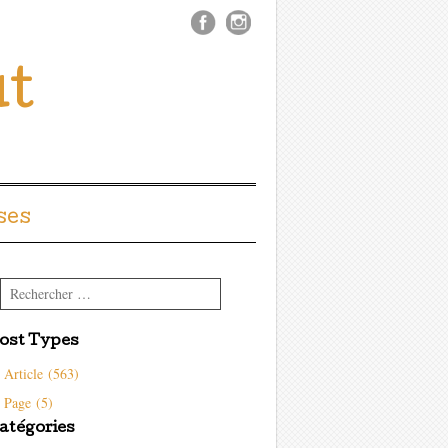
ût
ses
Rechercher
ost Types
Article (563)
Page (5)
atégories