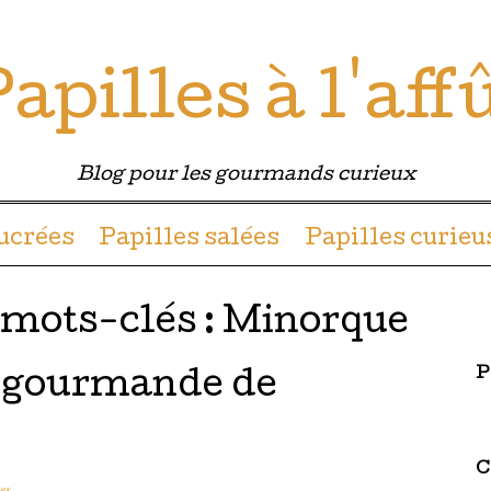
apilles à l'aff
Blog pour les gourmands curieux
u contenu
sucrées
Papilles salées
Papilles curieu
 mots-clés :
Minorque
P
e gourmande de
C
es