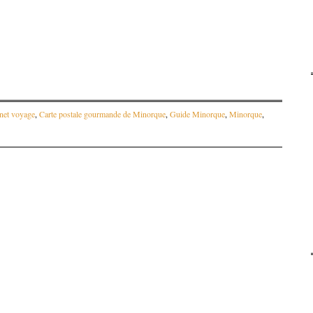
net voyage
,
Carte postale gourmande de Minorque
,
Guide Minorque
,
Minorque
,
articles