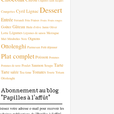
Coquilles saint Jacques
Dessert
Cyril Lignac
Courgettes
Entrée
Fraises
Ferrandi
Feta
Fruits
Fruits rouges
Gâteau
Goûter
Huile d'olive
Jamie Oliver
Légumes
Lotte
Meringue
Légumes de saison
Oignons
Mirabelles
Miel
Noix
Ottolenghi
Parmesan
Petit déjeuner
Plat complet
Poisson
Pommes
Tarte
Saumon
Poulet
Soupe
Pommes de terre
Tarte salée
Tomates
Tea time
Yotam
Tourte
Ottolenghi
Abonnement au blog
"Papilles à l'affût"
isissez votre adresse e-mail pour recevoir les
ochaines publications de "Papilles à l'affût"