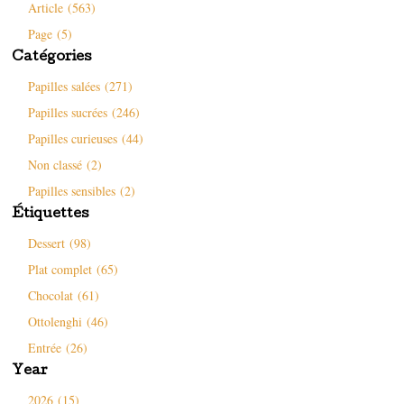
Article (563)
e
s
d
u
f
u
a
n
e
n
n
e
Page (5)
n
e
s
n
ê
n
u
o
Catégories
t
o
n
u
r
u
e
v
e
v
n
e
Papilles salées (271)
)
e
o
l
l
u
l
Papilles sucrées (246)
l
v
e
e
e
f
Papilles curieuses (44)
f
l
e
e
l
n
n
e
ê
Non classé (2)
ê
f
t
t
e
r
Papilles sensibles (2)
r
n
e
e
ê
)
Étiquettes
)
t
r
e
Dessert (98)
)
Plat complet (65)
Chocolat (61)
Ottolenghi (46)
Entrée (26)
Year
2026 (15)