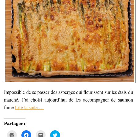
Impossible de se passer des asperges qui fleurissent sur les étals du
marché. J’ai choisi aujourd’hui de les accompagner de saumon
fumé
Lire la suite
…
Partager :
C
C
C
C