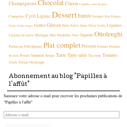
Chocolat
Citron
Champignons
Coquilles saint Jacques
Dessert
Entrée
Cyril Lignac
Courgettes
Fraises
Ferrandi
Feta
Gâteau
Goûter
Légumes
Lotte
Huile d'olive
Jamie Oliver
Fruits
Fruits rouges
Ottolenghi
Oignons
Meringue
Mirabelles
Légumes de saison
Miel
Noix
Plat complet
Poisson
Parmesan
Petit déjeuner
Pommes
Pommes
Tarte
Tarte salée
Tomates
Saumon
Poulet
Soupe
Tea time
de terre
Yotam Ottolenghi
Tourte
Abonnement au blog "Papilles à
l'affût"
Saisissez votre adresse e-mail pour recevoir les prochaines publications de
"Papilles à l'affût"
Adresse
e-
mail