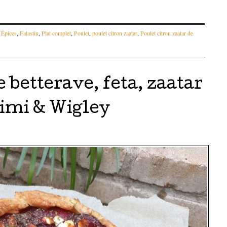
,
Épices
,
Falastin
,
Plat complet
,
Poulet
,
poulet citron zaatar
,
Poulet citron zaatar de
 betterave, feta, zaatar
imi & Wigley