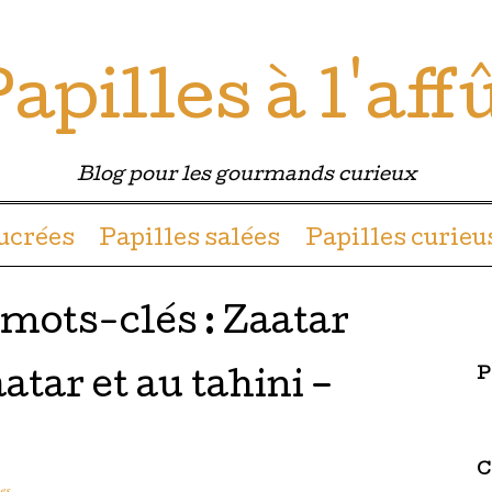
apilles à l'aff
Blog pour les gourmands curieux
u contenu
sucrées
Papilles salées
Papilles curieu
 mots-clés :
Zaatar
P
tar et au tahini –
C
es