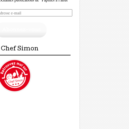
resse
il
Abonnez-vous
Chef Simon