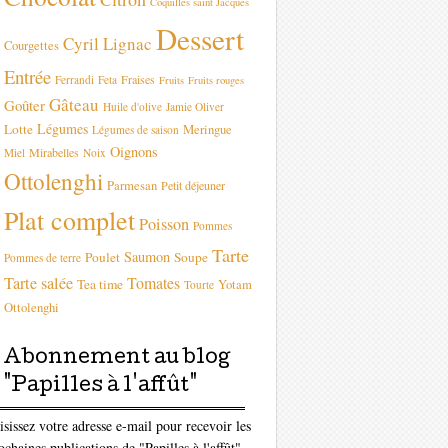
Coquilles saint Jacques
Dessert
Cyril Lignac
Courgettes
Entrée
Fraises
Ferrandi
Feta
Fruits
Fruits rouges
Gâteau
Goûter
Huile d'olive
Jamie Oliver
Légumes
Lotte
Meringue
Légumes de saison
Oignons
Mirabelles
Miel
Noix
Ottolenghi
Parmesan
Petit déjeuner
Plat complet
Poisson
Pommes
Tarte
Saumon
Poulet
Soupe
Pommes de terre
Tarte salée
Tomates
Tea time
Yotam
Tourte
Ottolenghi
Abonnement au blog
"Papilles à l'affût"
isissez votre adresse e-mail pour recevoir les
ochaines publications de "Papilles à l'affût"