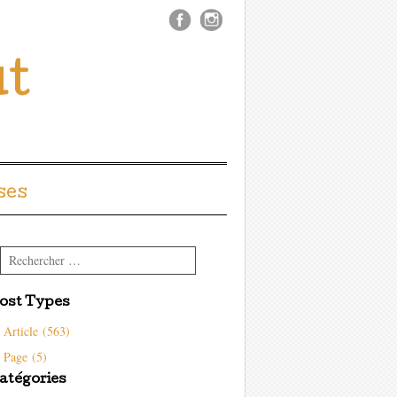
ût
ses
Rechercher
ost Types
Article (563)
Page (5)
atégories