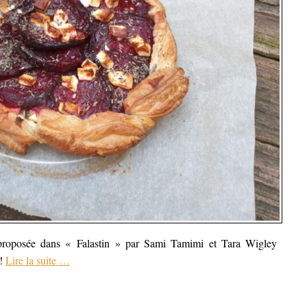
s proposée dans « Falastin » par Sami Tamimi et Tara Wigley
 !
Lire la suite
…