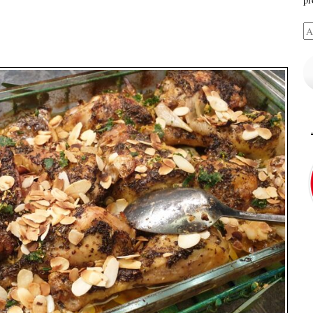
Ad
e-
ma