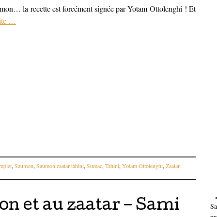
aumon… la recette est forcément signée par Yotam Ottolenghi ! Et
ite
…
mplet
,
Saumon
,
Saumon zaatar tahini
,
Sumac
,
Tahini
,
Yotam Ottolenghi
,
Zaatar
ron et au zaatar – Sami
Sa
pr