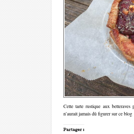
e
e
f
f
l
e
e
l
n
n
e
ê
ê
f
t
t
e
r
r
n
e
e
ê
)
)
t
r
e
)
Cette tarte rustique aux betterave
n’aurait jamais dû figurer sur ce blog
Partager :