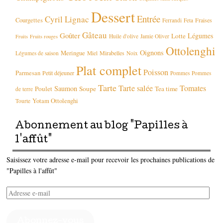
Dessert
Entrée
Cyril Lignac
Courgettes
Fraises
Ferrandi
Feta
Gâteau
Goûter
Légumes
Lotte
Huile d'olive
Jamie Oliver
Fruits
Fruits rouges
Ottolenghi
Oignons
Meringue
Mirabelles
Légumes de saison
Miel
Noix
Plat complet
Poisson
Parmesan
Petit déjeuner
Pommes
Pommes
Tarte
Tarte salée
Tomates
Saumon
Poulet
Soupe
Tea time
de terre
Yotam Ottolenghi
Tourte
Abonnement au blog "Papilles à
l'affût"
Saisissez votre adresse e-mail pour recevoir les prochaines publications de
"Papilles à l'affût"
Adresse
e-
mail
Abonnez-vous