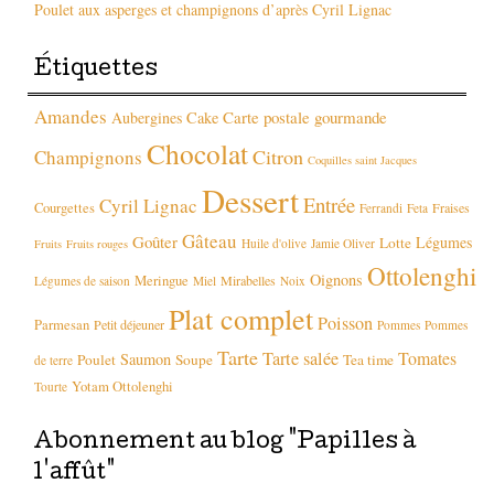
Poulet aux asperges et champignons d’après Cyril Lignac
Étiquettes
Amandes
Carte postale gourmande
Aubergines
Cake
Chocolat
Citron
Champignons
Coquilles saint Jacques
Dessert
Entrée
Cyril Lignac
Courgettes
Fraises
Ferrandi
Feta
Gâteau
Goûter
Légumes
Lotte
Huile d'olive
Jamie Oliver
Fruits
Fruits rouges
Ottolenghi
Oignons
Meringue
Mirabelles
Légumes de saison
Miel
Noix
Plat complet
Poisson
Parmesan
Petit déjeuner
Pommes
Pommes
Tarte
Tarte salée
Tomates
Saumon
Poulet
Soupe
Tea time
de terre
Yotam Ottolenghi
Tourte
Abonnement au blog "Papilles à
l'affût"