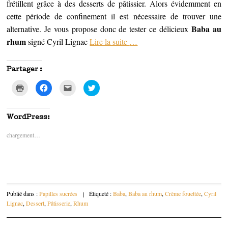
frétillent grâce à des desserts de pâtissier. Alors évidemment en
cette période de confinement il est nécessaire de trouver une
Baba au
alternative. Je vous propose donc de tester ce délicieux
rhum
signé Cyril Lignac
Lire la suite
…
Partager :
C
C
C
C
l
l
l
l
i
i
i
i
q
q
q
q
u
u
u
u
e
e
e
e
WordPress:
r
z
z
z
p
p
p
p
chargement…
o
o
o
o
u
u
u
u
r
r
r
r
i
p
e
p
m
a
n
a
p
r
v
r
r
t
o
t
i
a
y
a
m
g
e
g
e
e
r
e
Publié dans :
Papilles sucrées
|
Étiqueté :
Baba
,
Baba au rhum
,
Crème fouettée
,
Cyril
r
r
p
r
(
s
a
s
Lignac
,
Dessert
,
Pâtisserie
,
Rhum
o
u
r
u
u
r
e
r
v
F
-
T
r
a
m
w