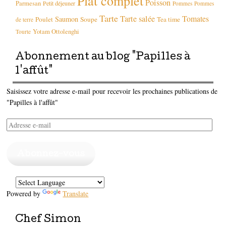
Plat complet
Poisson
Parmesan
Petit déjeuner
Pommes
Pommes
Tarte
Tarte salée
Tomates
Saumon
Poulet
Soupe
Tea time
de terre
Yotam Ottolenghi
Tourte
Abonnement au blog "Papilles à
l'affût"
Saisissez votre adresse e-mail pour recevoir les prochaines publications de
"Papilles à l'affût"
Adresse
e-
mail
Abonnez-vous
Powered by
Translate
Chef Simon