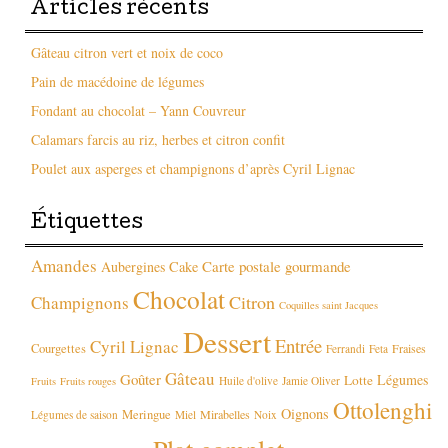
Articles récents
Gâteau citron vert et noix de coco
Pain de macédoine de légumes
Fondant au chocolat – Yann Couvreur
Calamars farcis au riz, herbes et citron confit
Poulet aux asperges et champignons d’après Cyril Lignac
Étiquettes
Amandes
Carte postale gourmande
Aubergines
Cake
Chocolat
Citron
Champignons
Coquilles saint Jacques
Dessert
Entrée
Cyril Lignac
Courgettes
Fraises
Ferrandi
Feta
Gâteau
Goûter
Légumes
Lotte
Huile d'olive
Jamie Oliver
Fruits
Fruits rouges
Ottolenghi
Oignons
Meringue
Mirabelles
Légumes de saison
Miel
Noix