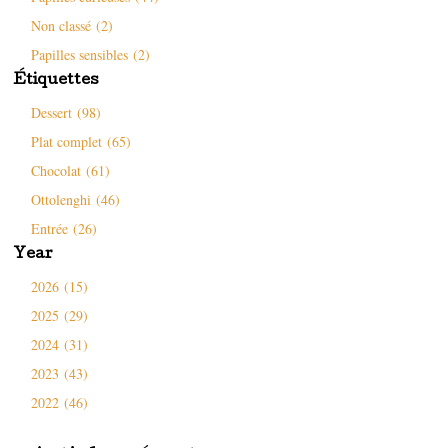
e
l
n
n
e
ê
Non classé (2)
ê
f
t
t
e
r
Papilles sensibles (2)
r
n
e
e
ê
)
Étiquettes
)
t
r
e
Dessert (98)
)
Plat complet (65)
Chocolat (61)
Ottolenghi (46)
Entrée (26)
Year
2026 (15)
2025 (29)
2024 (31)
2023 (43)
2022 (46)