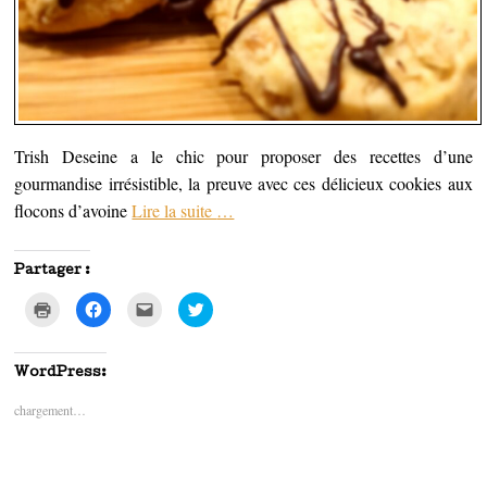
Trish Deseine a le chic pour proposer des recettes d’une
gourmandise irrésistible, la preuve avec ces délicieux cookies aux
flocons d’avoine
Lire la suite
…
Partager :
C
C
C
C
l
l
l
l
i
i
i
i
q
q
q
q
u
u
u
u
e
e
e
e
WordPress:
r
z
z
z
p
p
p
p
chargement…
o
o
o
o
u
u
u
u
r
r
r
r
i
p
e
p
m
a
n
a
p
r
v
r