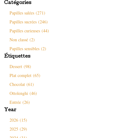
r
u
e
v
Catégories
e
v
n
e
)
e
o
l
l
u
l
Papilles salées (271)
l
v
e
e
e
f
Papilles sucrées (246)
f
l
e
e
l
n
Papilles curieuses (44)
n
e
ê
ê
f
t
t
e
r
Non classé (2)
r
n
e
e
ê
)
Papilles sensibles (2)
)
t
r
e
Étiquettes
)
Dessert (98)
Plat complet (65)
Chocolat (61)
Ottolenghi (46)
Entrée (26)
Year
2026 (15)
2025 (29)
2024 (31)