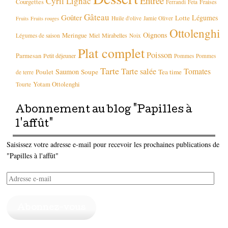
Entrée
Cyril Lignac
Courgettes
Fraises
Ferrandi
Feta
Gâteau
Goûter
Légumes
Lotte
Huile d'olive
Jamie Oliver
Fruits
Fruits rouges
Ottolenghi
Oignons
Meringue
Mirabelles
Légumes de saison
Miel
Noix
Plat complet
Poisson
Parmesan
Petit déjeuner
Pommes
Pommes
Tarte
Tarte salée
Tomates
Saumon
Poulet
Soupe
Tea time
de terre
Yotam Ottolenghi
Tourte
Abonnement au blog "Papilles à
l'affût"
Saisissez votre adresse e-mail pour recevoir les prochaines publications de
"Papilles à l'affût"
Adresse
e-
mail
Abonnez-vous