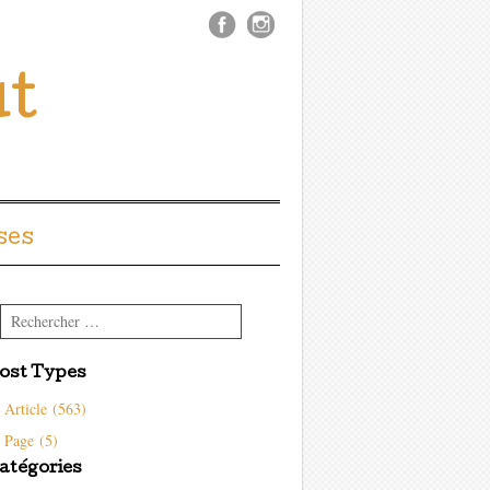
ût
ses
Rechercher
ost Types
Article (563)
Page (5)
atégories