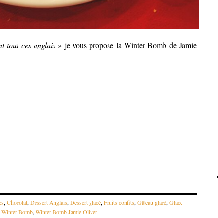
nt tout ces anglais
» je vous propose la Winter Bomb de Jamie
es
,
Chocolat
,
Dessert Anglais
,
Dessert glacé
,
Fruits confits
,
Gâteau glacé
,
Glace
,
Winter Bomb
,
Winter Bomb Jamie Oliver