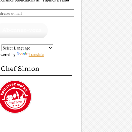
resse
il
Abonnez-vous
owered by
Translate
Chef Simon