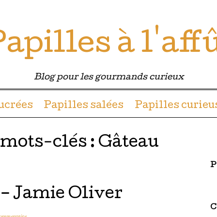
apilles à l'aff
Blog pour les gourmands curieux
u contenu
sucrées
Papilles salées
Papilles curieu
 mots-clés :
Gâteau
P
– Jamie Oliver
C
commentaire