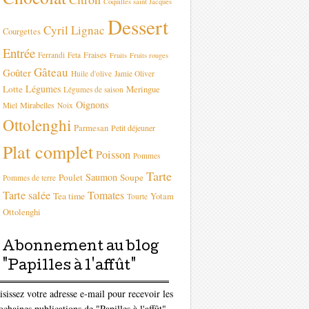
Coquilles saint Jacques
Dessert
Cyril Lignac
Courgettes
Entrée
Fraises
Ferrandi
Feta
Fruits
Fruits rouges
Gâteau
Goûter
Huile d'olive
Jamie Oliver
Légumes
Lotte
Meringue
Légumes de saison
Oignons
Mirabelles
Miel
Noix
Ottolenghi
Parmesan
Petit déjeuner
Plat complet
Poisson
Pommes
Tarte
Saumon
Poulet
Soupe
Pommes de terre
Tarte salée
Tomates
Tea time
Yotam
Tourte
Ottolenghi
Abonnement au blog
"Papilles à l'affût"
isissez votre adresse e-mail pour recevoir les
ochaines publications de "Papilles à l'affût"