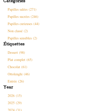
Catégories
n
e
s
n
ê
n
u
o
t
o
n
u
Papilles salées (271)
r
u
e
v
e
v
n
e
Papilles sucrées (246)
)
e
o
l
l
u
l
l
v
e
Papilles curieuses (44)
e
e
f
f
l
e
Non classé (2)
e
l
n
n
e
ê
ê
f
t
Papilles sensibles (2)
t
e
r
r
n
e
Étiquettes
e
ê
)
)
t
Dessert (98)
r
e
)
Plat complet (65)
Chocolat (61)
Ottolenghi (46)
Entrée (26)
Year
2026 (15)
2025 (29)
2024 (31)