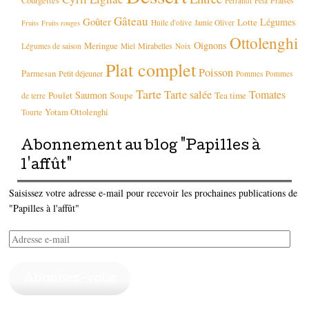
Courgettes
Ferrandi
Feta
Gâteau
Goûter
Légumes
Lotte
Huile d'olive
Jamie Oliver
Fruits
Fruits rouges
Ottolenghi
Oignons
Meringue
Mirabelles
Légumes de saison
Miel
Noix
Plat complet
Poisson
Parmesan
Petit déjeuner
Pommes
Pommes
Tarte
Tarte salée
Tomates
Saumon
Poulet
Soupe
Tea time
de terre
Yotam Ottolenghi
Tourte
Abonnement au blog "Papilles à
l'affût"
Saisissez votre adresse e-mail pour recevoir les prochaines publications de
"Papilles à l'affût"
Adresse
e-
mail
Abonnez-vous