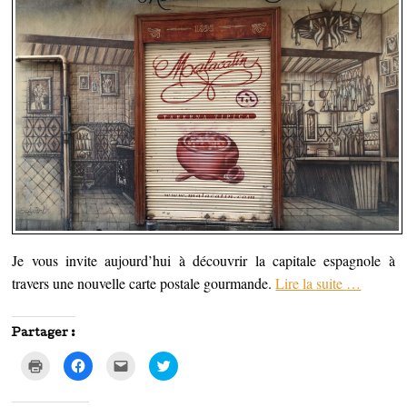
Je vous invite aujourd’hui à découvrir la capitale espagnole à
travers une nouvelle carte postale gourmande.
Lire la suite
…
Partager :
C
C
C
C
l
l
l
l
i
i
i
i
q
q
q
q
u
u
u
u