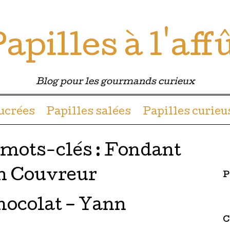
apilles à l'aff
Blog pour les gourmands curieux
u contenu
sucrées
Papilles salées
Papilles curieu
 mots-clés :
Fondant
n Couvreur
P
hocolat – Yann
C