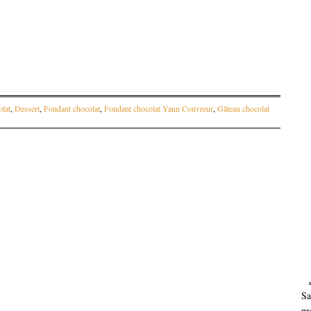
lat
,
Dessert
,
Fondant chocolat
,
Fondant chocolat Yann Couvreur
,
Gâteau chocolat
articles
Sa
pr