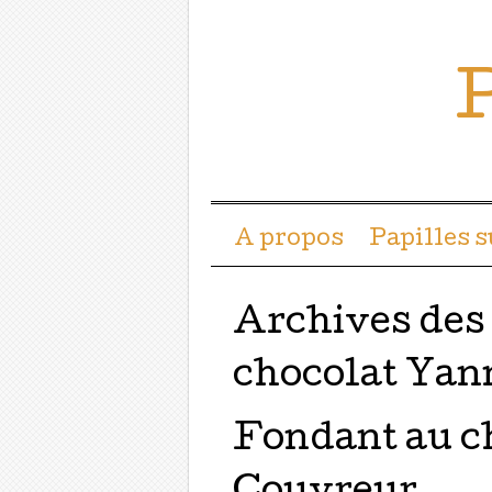
P
Menu ☰
Passer directement a
A propos
Papilles 
Archives des
chocolat Yan
Fondant au c