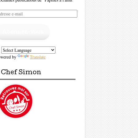
resse
il
Abonnez-vous
owered by
Translate
Chef Simon