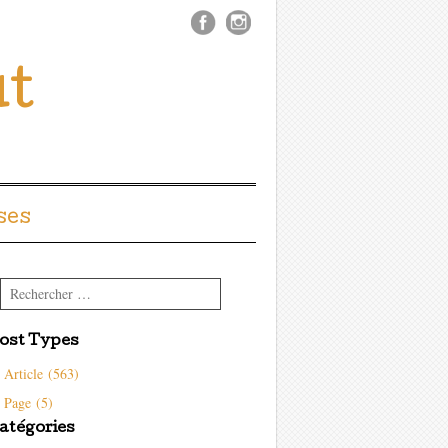
ût
ses
Rechercher
ost Types
Article (563)
Page (5)
atégories