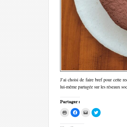
J’ai choisi de faire bref pour cette 
lui-même partagée sur les réseaux so
Partager :
C
C
C
C
l
l
l
l
i
i
i
i
q
q
q
q
u
u
u
u