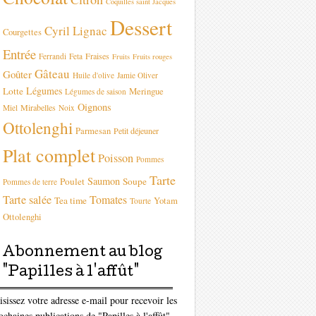
Coquilles saint Jacques
Dessert
Cyril Lignac
Courgettes
Entrée
Fraises
Ferrandi
Feta
Fruits
Fruits rouges
Gâteau
Goûter
Huile d'olive
Jamie Oliver
Légumes
Lotte
Meringue
Légumes de saison
Oignons
Mirabelles
Miel
Noix
Ottolenghi
Parmesan
Petit déjeuner
Plat complet
Poisson
Pommes
Tarte
Saumon
Poulet
Soupe
Pommes de terre
Tarte salée
Tomates
Tea time
Yotam
Tourte
Ottolenghi
Abonnement au blog
"Papilles à l'affût"
isissez votre adresse e-mail pour recevoir les
ochaines publications de "Papilles à l'affût"