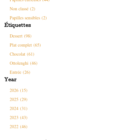
l
u
l
l
v
e
e
e
f
Non classé (2)
f
l
e
e
l
n
Papilles sensibles (2)
n
e
ê
ê
f
t
Étiquettes
t
e
r
r
n
e
e
ê
)
Dessert (98)
)
t
r
Plat complet (65)
e
)
Chocolat (61)
Ottolenghi (46)
Entrée (26)
Year
2026 (15)
2025 (29)
2024 (31)
2023 (43)
2022 (46)