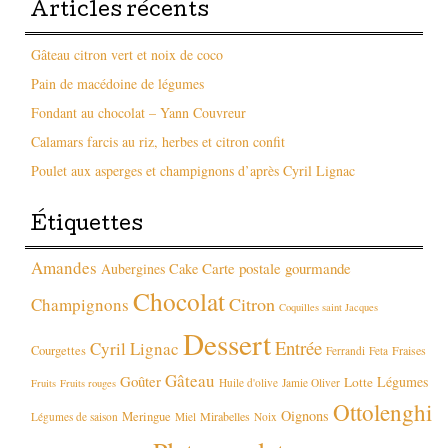
Articles récents
Gâteau citron vert et noix de coco
Pain de macédoine de légumes
Fondant au chocolat – Yann Couvreur
Calamars farcis au riz, herbes et citron confit
Poulet aux asperges et champignons d’après Cyril Lignac
Étiquettes
Amandes
Carte postale gourmande
Aubergines
Cake
Chocolat
Citron
Champignons
Coquilles saint Jacques
Dessert
Entrée
Cyril Lignac
Courgettes
Fraises
Ferrandi
Feta
Gâteau
Goûter
Légumes
Lotte
Huile d'olive
Jamie Oliver
Fruits
Fruits rouges
Ottolenghi
Oignons
Meringue
Mirabelles
Légumes de saison
Miel
Noix