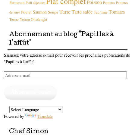
Plat complet
Poisson
Parmesan
Petit déjeuner
Pommes
Pommes
Tarte
Tarte salée
Tomates
Saumon
Poulet
Soupe
Tea time
de terre
Yotam Ottolenghi
Tourte
Abonnement au blog "Papilles à
l'affût"
Saisissez votre adresse e-mail pour recevoir les prochaines publications de
"Papilles à l'affût"
Adresse
e-
mail
Abonnez-vous
Powered by
Translate
Chef Simon