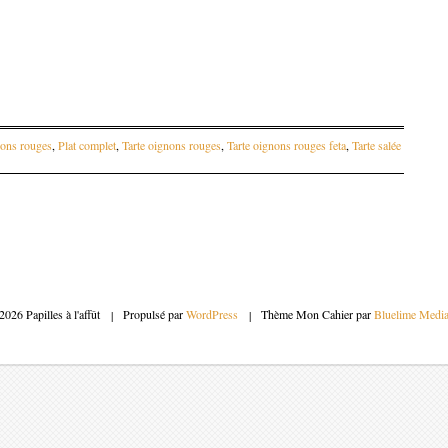
ons rouges
,
Plat complet
,
Tarte oignons rouges
,
Tarte oignons rouges feta
,
Tarte salée
articles
2026 Papilles à l'affût
|
Propulsé par
WordPress
|
Thème Mon Cahier par
Bluelime Medi