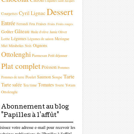
Coquilles saint Jacques
Dessert
Cyril Lignac
Courgettes
Entrée
Fraises
Ferrandi
Feta
Fruits
Fruits rouges
Gâteau
Goûter
Huile d'olive
Jamie Oliver
Légumes
Lotte
Meringue
Légumes de saison
Oignons
Mirabelles
Miel
Noix
Ottolenghi
Parmesan
Petit déjeuner
Plat complet
Poisson
Pommes
Tarte
Saumon
Poulet
Soupe
Pommes de terre
Tarte salée
Tomates
Tea time
Yotam
Tourte
Ottolenghi
Abonnement au blog
"Papilles à l'affût"
isissez votre adresse e-mail pour recevoir les
ochaines publications de "Papilles à l'affût"