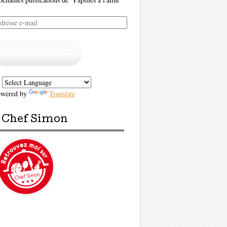
resse
il
Abonnez-vous
owered by
Translate
Chef Simon