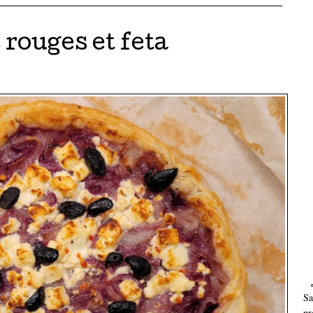
 rouges et feta
Sa
pr