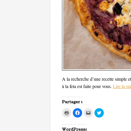
r
e
)
A la recherche d’une recette simple et
à la feta est faite pour vous.
Lire la su
Partager :
C
C
C
C
l
l
l
l
i
i
i
i
q
q
q
q
u
u
u
u
e
e
e
e
WordPress: