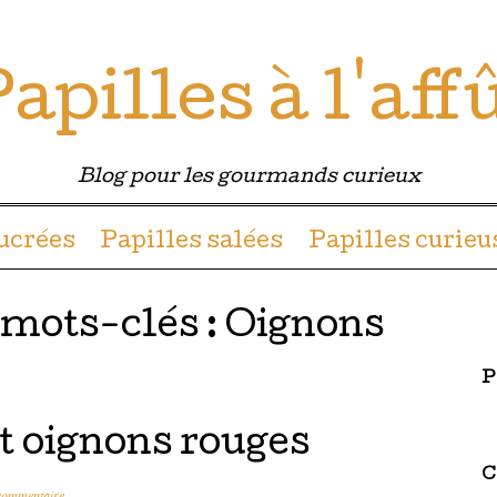
apilles à l'aff
Blog pour les gourmands curieux
u contenu
sucrées
Papilles salées
Papilles curieu
 mots-clés :
Oignons
P
et oignons rouges
C
commentaire