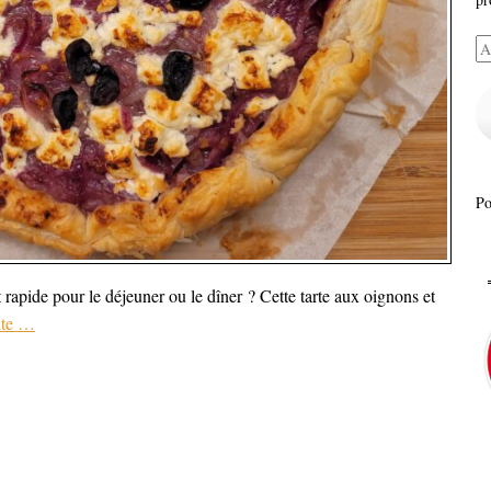
Ad
e-
ma
P
 rapide pour le déjeuner ou le dîner ? Cette tarte aux oignons et
ite
…