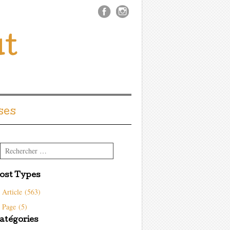
ût
ses
Rechercher
ost Types
Article (563)
Page (5)
atégories