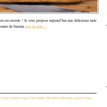
son est ouverte ! Je vous propose aujourd’hui une délicieuse tarte
montée de burrata
Lire la suite
…
a
,
Figues
,
Oignons rouges
,
Plat complet
,
Tarte figues
,
Tarte figues oignons rouges
,