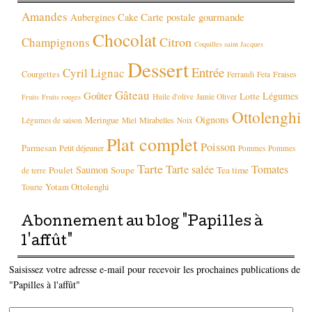
Amandes
Carte postale gourmande
Aubergines
Cake
Chocolat
Citron
Champignons
Coquilles saint Jacques
Dessert
Entrée
Cyril Lignac
Courgettes
Fraises
Ferrandi
Feta
Gâteau
Goûter
Légumes
Lotte
Huile d'olive
Jamie Oliver
Fruits
Fruits rouges
Ottolenghi
Oignons
Meringue
Mirabelles
Légumes de saison
Miel
Noix
Plat complet
Poisson
Parmesan
Petit déjeuner
Pommes
Pommes
Tarte
Tarte salée
Tomates
Saumon
Poulet
Soupe
Tea time
de terre
Yotam Ottolenghi
Tourte
Abonnement au blog "Papilles à
l'affût"
Saisissez votre adresse e-mail pour recevoir les prochaines publications de
"Papilles à l'affût"