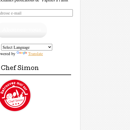
resse
il
Abonnez-vous
owered by
Translate
Chef Simon