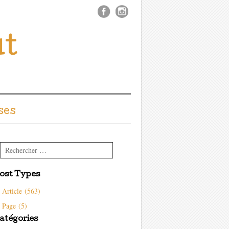
ût
ses
Rechercher
ost Types
Article (563)
Page (5)
atégories