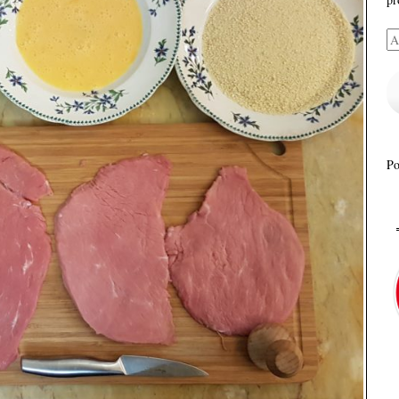
Ad
e-
ma
P