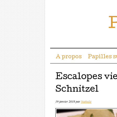
P
Menu ☰
Passer directement a
A propos
Papilles 
Escalopes vi
Schnitzel
19 janvier 2018
par
Nathalie