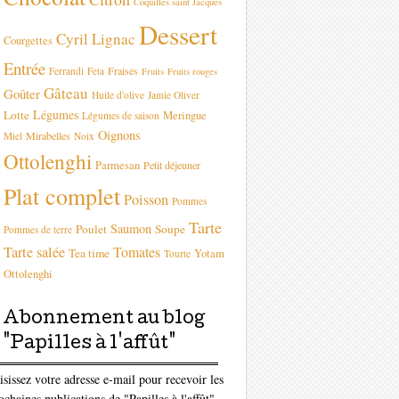
Coquilles saint Jacques
Dessert
Cyril Lignac
Courgettes
Entrée
Fraises
Ferrandi
Feta
Fruits
Fruits rouges
Gâteau
Goûter
Huile d'olive
Jamie Oliver
Légumes
Lotte
Meringue
Légumes de saison
Oignons
Mirabelles
Miel
Noix
Ottolenghi
Parmesan
Petit déjeuner
Plat complet
Poisson
Pommes
Tarte
Saumon
Poulet
Soupe
Pommes de terre
Tarte salée
Tomates
Tea time
Yotam
Tourte
Ottolenghi
Abonnement au blog
"Papilles à l'affût"
isissez votre adresse e-mail pour recevoir les
ochaines publications de "Papilles à l'affût"