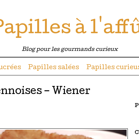
apilles à l'aff
Blog pour les gourmands curieux
u contenu
sucrées
Papilles salées
Papilles curieu
ennoises – Wiener
P
C