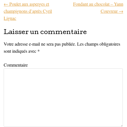
←
Poulet aux asperges et
Fondant au chocolat – Yann
Parcourir les articles
champignons d’après Cyril
Couvreur
→
Lignac
Laisser un commentaire
Votre adresse e-mail ne sera pas publiée.
Les champs obligatoires
sont indiqués avec
*
Commentaire