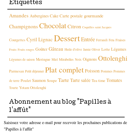
Étiquettes
Amandes
Carte postale gourmande
Aubergines
Cake
Chocolat
Citron
Champignons
Coquilles saint Jacques
Dessert
Entrée
Cyril Lignac
Courgettes
Fraises
Ferrandi
Feta
Gâteau
Goûter
Légumes
Lotte
Huile d'olive
Jamie Oliver
Fruits
Fruits rouges
Ottolenghi
Oignons
Meringue
Mirabelles
Légumes de saison
Miel
Noix
Plat complet
Poisson
Parmesan
Petit déjeuner
Pommes
Pommes
Tarte
Tarte salée
Tomates
Saumon
Poulet
Soupe
Tea time
de terre
Yotam Ottolenghi
Tourte
Abonnement au blog "Papilles à
l'affût"
Saisissez votre adresse e-mail pour recevoir les prochaines publications de
"Papilles à l'affût"