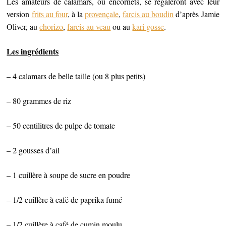
Les amateurs de calamars, ou encornets, se régaleront avec leur
version
frits au four
, à la
provençale
,
farcis au boudin
d’après Jamie
Oliver, au
chorizo
,
farcis au veau
ou au
kari gosse
.
Les ingrédients
– 4 calamars de belle taille (ou 8 plus petits)
– 80 grammes de riz
– 50 centilitres de pulpe de tomate
– 2 gousses d’ail
– 1 cuillère à soupe de sucre en poudre
– 1/2 cuillère à café de paprika fumé
– 1/2 cuillère à café de cumin moulu