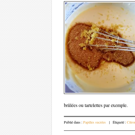
brûlées ou tartelettes par exemple.
Publié dans :
Papilles sucrées
|
Étiqueté :
Citro