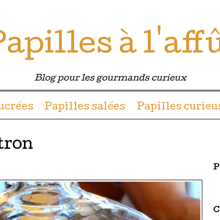
apilles à l'aff
Blog pour les gourmands curieux
u contenu
sucrées
Papilles salées
Papilles curieu
tron
P
C