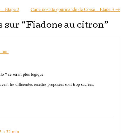
 – Etape 2
Carte postale gourmande de Corse – Etape 3
→
articles
 sur “
Fiadone au citron
”
7 min
o ? ce serait plus logique.
vent les différentes recettes proposées sont trop sucrées.
.
22 h 32 min