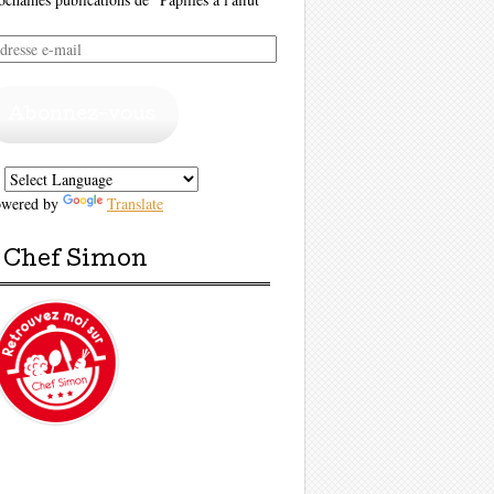
resse
il
Abonnez-vous
owered by
Translate
Chef Simon