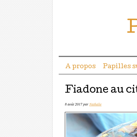
P
Menu ☰
Passer directement a
A propos
Papilles 
Fiadone au ci
8 août 2017
par
Nathalie