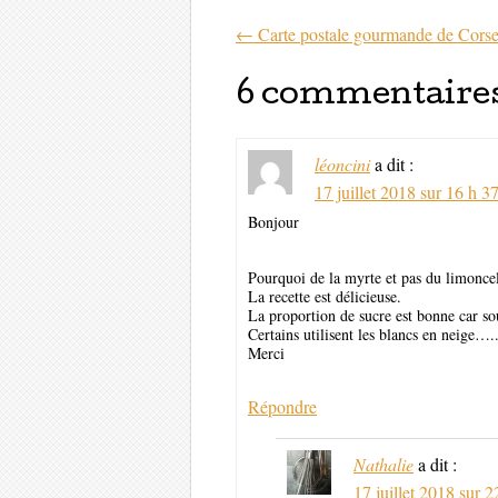
←
Carte postale gourmande de Corse
Parcourir les 
6 commentaires
léoncini
a dit :
17 juillet 2018 sur 16 h 3
Bonjour
Pourquoi de la myrte et pas du limoncell
La recette est délicieuse.
La proportion de sucre est bonne car sou
Certains utilisent les blancs en neige….
Merci
Répondre
Nathalie
a dit :
17 juillet 2018 sur 