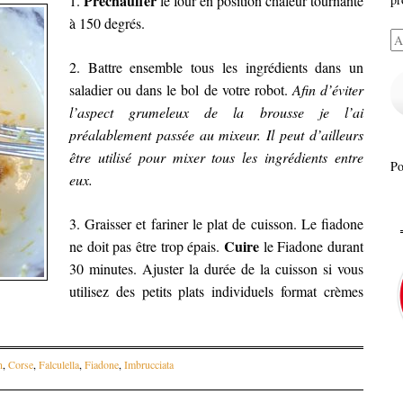
Préchauffer
1.
le four en position chaleur tournante
à 150 degrés.
Ad
e-
2. Battre ensemble tous les ingrédients dans un
ma
saladier ou dans le bol de votre robot.
Afin d’éviter
l’aspect grumeleux de la brousse je l’ai
préalablement passée au mixeur. Il peut d’ailleurs
être utilisé pour mixer tous les ingrédients entre
P
eux.
3. Graisser et fariner le plat de cuisson. Le fiadone
Cuire
ne doit pas être trop épais.
le Fiadone durant
30 minutes. Ajuster la durée de la cuisson si vous
utilisez des petits plats individuels format crèmes
n
,
Corse
,
Falculella
,
Fiadone
,
Imbrucciata