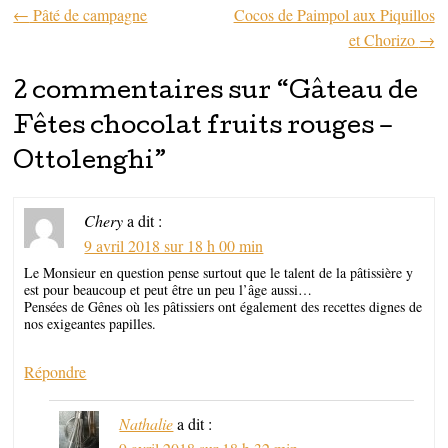
←
Pâté de campagne
Cocos de Paimpol aux Piquillos
Parcourir les articles
et Chorizo
→
2 commentaires sur “
Gâteau de
Fêtes chocolat fruits rouges –
Ottolenghi
”
Chery
a dit :
9 avril 2018 sur 18 h 00 min
Le Monsieur en question pense surtout que le talent de la pâtissière y
est pour beaucoup et peut être un peu l’âge aussi…
Pensées de Gênes où les pâtissiers ont également des recettes dignes de
nos exigeantes papilles.
Répondre
Nathalie
a dit :