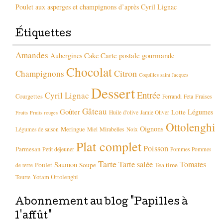
Poulet aux asperges et champignons d’après Cyril Lignac
Étiquettes
Amandes
Carte postale gourmande
Aubergines
Cake
Chocolat
Citron
Champignons
Coquilles saint Jacques
Dessert
Entrée
Cyril Lignac
Courgettes
Fraises
Ferrandi
Feta
Gâteau
Goûter
Légumes
Lotte
Huile d'olive
Jamie Oliver
Fruits
Fruits rouges
Ottolenghi
Oignons
Meringue
Mirabelles
Légumes de saison
Miel
Noix
Plat complet
Poisson
Parmesan
Petit déjeuner
Pommes
Pommes
Tarte
Tarte salée
Tomates
Saumon
Poulet
Soupe
Tea time
de terre
Yotam Ottolenghi
Tourte
Abonnement au blog "Papilles à
l'affût"