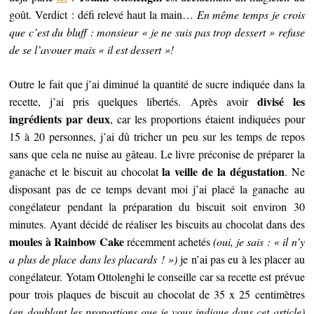
goût. Verdict : défi relevé haut la main…
En même temps je crois
que c’est du bluff : monsieur « je ne suis pas trop dessert » refuse
de se l’avouer mais « il est dessert »!
Outre le fait que j’ai diminué la quantité de sucre indiquée dans la
divisé les
recette, j’ai pris quelques libertés. Après avoir
ingrédients par deux
, car les proportions étaient indiquées pour
15 à 20 personnes, j’ai dû tricher un peu sur les temps de repos
sans que cela ne nuise au gâteau. Le livre préconise de préparer la
la veille de la dégustation
ganache et le biscuit au chocolat
. Ne
disposant pas de ce temps devant moi j’ai placé la ganache au
congélateur pendant la préparation du biscuit soit environ 30
minutes. Ayant décidé de réaliser les biscuits au chocolat dans des
moules à Rainbow Cake
récemment achetés
(oui, je sais : « il n’y
a plus de place dans les placards ! »)
je n’ai pas eu à les placer au
congélateur. Yotam Ottolenghi le conseille car sa recette est prévue
pour trois plaques de biscuit au chocolat de 35 x 25 centimètres
(en doublant les proportions que je vous indique dans cet article)