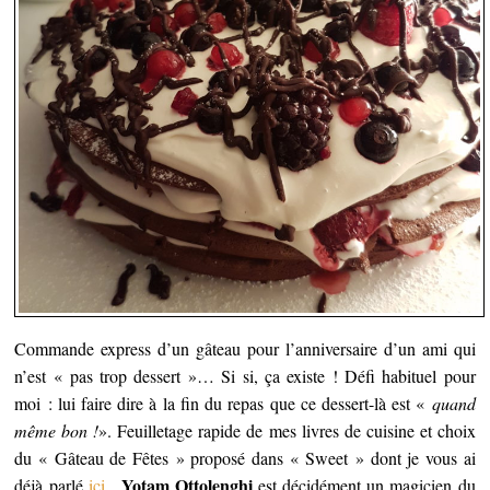
Commande express d’un gâteau pour l’anniversaire d’un ami qui
n’est « pas trop dessert »… Si si, ça existe !
Défi habituel pour
moi : lui faire dire à la fin du repas que ce dessert-là est «
quand
même bon !
». Feuilletage rapide de mes livres de cuisine et choix
du « Gâteau de Fêtes » proposé dans « Sweet » dont je vous ai
Yotam Ottolenghi
déjà parlé
ici
.
est décidément un magicien du