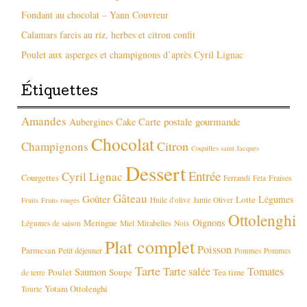
Fondant au chocolat – Yann Couvreur
Calamars farcis au riz, herbes et citron confit
Poulet aux asperges et champignons d’après Cyril Lignac
Étiquettes
Amandes
Carte postale gourmande
Aubergines
Cake
Chocolat
Citron
Champignons
Coquilles saint Jacques
Dessert
Entrée
Cyril Lignac
Courgettes
Fraises
Ferrandi
Feta
Gâteau
Goûter
Légumes
Lotte
Huile d'olive
Jamie Oliver
Fruits
Fruits rouges
Ottolenghi
Oignons
Meringue
Mirabelles
Légumes de saison
Miel
Noix
Plat complet
Poisson
Parmesan
Petit déjeuner
Pommes
Pommes
Tarte
Tarte salée
Tomates
Saumon
Poulet
Soupe
Tea time
de terre
Yotam Ottolenghi
Tourte