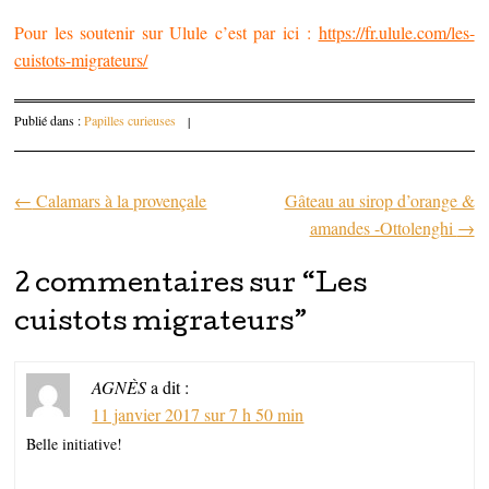
Pour les soutenir sur Ulule c’est par ici :
https://fr.ulule.com/les-
cuistots-migrateurs/
Publié dans :
Papilles curieuses
|
←
Calamars à la provençale
Gâteau au sirop d’orange &
Parcourir les articles
amandes -Ottolenghi
→
2 commentaires sur “
Les
cuistots migrateurs
”
AGNÈS
a dit :
11 janvier 2017 sur 7 h 50 min
Belle initiative!