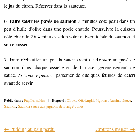
le jus du citron. Réserver dans la sauteuse.
Faire saisir les pavés de saumon
6.
3 minutes côté peau dans un
peu d’huile d’olive dans une poêle chaude. Poursuivre la cuisson
côté chair de 2 à 4 minutes selon votre cuisson idéale du saumon et
son épaisseur.
dresser
7. Faire réchauffer un peu la sauce avant de
un pavé de
saumon dans chaque assiette et de l’arroser généreusement de
sauce.
Si vous y pensez
, parsemer de quelques feuilles de céleri
avant de servir.
Publié dans :
Papilles salées
|
Étiqueté :
Olives
,
Ottolenghi
,
Pignons
,
Raisins
,
Sauce
,
Saumon
,
Saumon sauce aux pignons de Bridget Jones
←
Pudding au pain perdu
Croûtons maison
→
Parcourir les articles