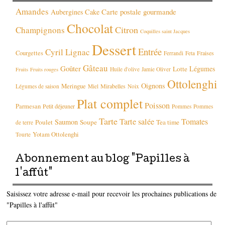
Amandes
Carte postale gourmande
Aubergines
Cake
Chocolat
Citron
Champignons
Coquilles saint Jacques
Dessert
Entrée
Cyril Lignac
Courgettes
Fraises
Ferrandi
Feta
Gâteau
Goûter
Légumes
Lotte
Huile d'olive
Jamie Oliver
Fruits
Fruits rouges
Ottolenghi
Oignons
Meringue
Mirabelles
Légumes de saison
Miel
Noix
Plat complet
Poisson
Parmesan
Petit déjeuner
Pommes
Pommes
Tarte
Tarte salée
Tomates
Saumon
Poulet
Soupe
Tea time
de terre
Yotam Ottolenghi
Tourte
Abonnement au blog "Papilles à
l'affût"
Saisissez votre adresse e-mail pour recevoir les prochaines publications de
"Papilles à l'affût"