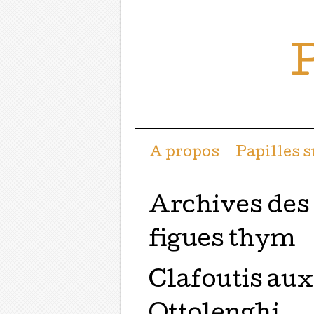
P
Menu ☰
Passer directement a
A propos
Papilles 
Archives des
figues thym
Clafoutis aux