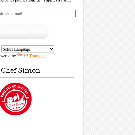
resse
il
Abonnez-vous
owered by
Translate
Chef Simon