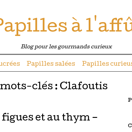
apilles à l'aff
Blog pour les gourmands curieux
u contenu
sucrées
Papilles salées
Papilles curieu
 mots-clés :
Clafoutis
P
 figues et au thym –
C