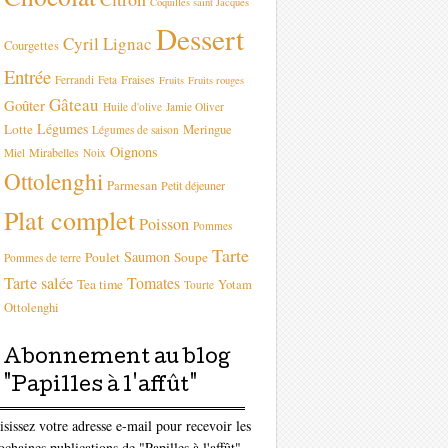
Coquilles saint Jacques
Dessert
Cyril Lignac
Courgettes
Entrée
Fraises
Ferrandi
Feta
Fruits
Fruits rouges
Gâteau
Goûter
Huile d'olive
Jamie Oliver
Légumes
Lotte
Meringue
Légumes de saison
Oignons
Mirabelles
Miel
Noix
Ottolenghi
Parmesan
Petit déjeuner
Plat complet
Poisson
Pommes
Tarte
Saumon
Poulet
Soupe
Pommes de terre
Tarte salée
Tomates
Tea time
Yotam
Tourte
Ottolenghi
Abonnement au blog
"Papilles à l'affût"
isissez votre adresse e-mail pour recevoir les
ochaines publications de "Papilles à l'affût"