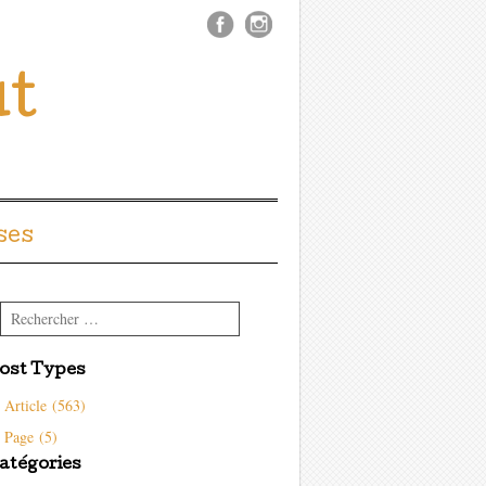
ût
ses
Rechercher
ost Types
Article (563)
Page (5)
atégories