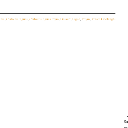
utis
,
Clafoutis figues
,
Clafoutis figues thym
,
Dessert
,
Figue
,
Thym
,
Yotam Ottolenghi
articles
Sa
pr