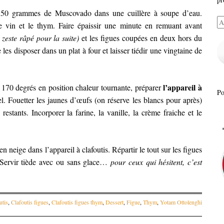
50 grammes de Muscovado dans une cuillère à soupe d’eau.
Ad
e vin et le thym. Faire épaissir une minute en remuant avant
e-
 zeste râpé pour la suite)
et les figues coupées en deux hors du
ma
les disposer dans un plat à four et laisser tiédir une vingtaine de
l’appareil à
170 degrés en position chaleur tournante, préparer
P
l. Fouetter les jaunes d’œufs (on réserve les blancs pour après)
tants. Incorporer la farine, la vanille, la crème fraiche et le
n neige dans l’appareil à clafoutis. Répartir le tout sur les figues
 Servir tiède avec ou sans glace…
pour ceux qui hésitent, c’est
utis
,
Clafoutis figues
,
Clafoutis figues thym
,
Dessert
,
Figue
,
Thym
,
Yotam Ottolenghi