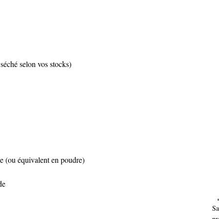
 séché selon vos stocks)
lle (ou équivalent en poudre)
de
Sa
pr