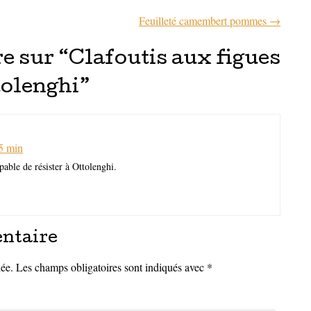
Feuilleté camembert pommes
→
articles
 sur “
Clafoutis aux figues
tolenghi
”
5 min
pable de résister à Ottolenghi.
ntaire
iée.
Les champs obligatoires sont indiqués avec
*