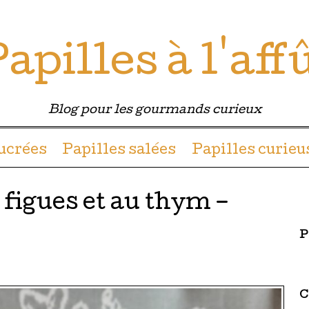
apilles à l'aff
Blog pour les gourmands curieux
u contenu
sucrées
Papilles salées
Papilles curieu
 figues et au thym –
P
C