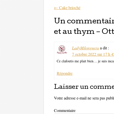
←
Cake brioché
Parcourir les 
Un commentaire
et au thym – Ot
LadyMilonguera
a dit :
7 octobre 2022 sur 17 h 4
Ce clafoutis me plait bien… je suis inca
Répondre
Laisser un comme
Votre adresse e-mail ne sera pas publ
Commentaire