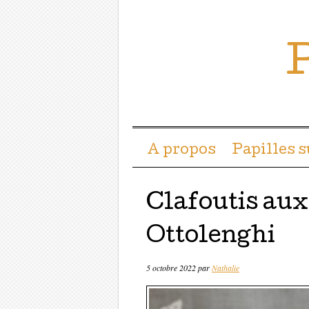
P
Menu ☰
Passer directement a
A propos
Papilles 
Clafoutis aux
Ottolenghi
5 octobre 2022
par
Nathalie