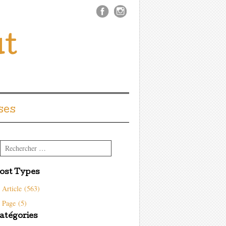
ût
ses
Rechercher
ost Types
Article (563)
Page (5)
atégories