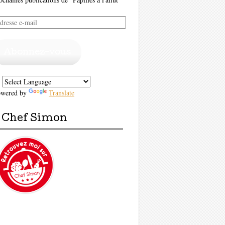
resse
il
Abonnez-vous
owered by
Translate
Chef Simon