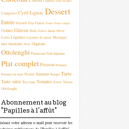
Coquilles saint Jacques
Dessert
Cyril Lignac
Courgettes
Entrée
Fraises
Ferrandi
Feta
Fruits
Fruits rouges
Gâteau
Goûter
Huile d'olive
Jamie Oliver
Légumes
Lotte
Meringue
Légumes de saison
Oignons
Mirabelles
Miel
Noix
Ottolenghi
Parmesan
Petit déjeuner
Plat complet
Poisson
Pommes
Tarte
Saumon
Poulet
Soupe
Pommes de terre
Tarte salée
Tomates
Tea time
Yotam
Tourte
Ottolenghi
Abonnement au blog
"Papilles à l'affût"
isissez votre adresse e-mail pour recevoir les
ochaines publications de "Papilles à l'affût"