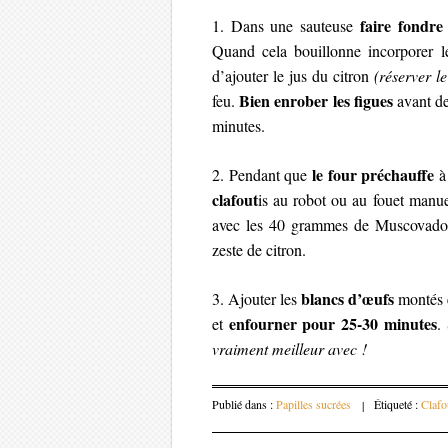
faire fondre
1. Dans une sauteuse
Quand cela bouillonne incorporer l
d’ajouter le jus du citron
(réserver le
Bien enrober les figues
feu.
avant de 
minutes.
le four préchauffe
2. Pendant que
à 
clafout
is au robot ou au fouet manue
avec les 40 grammes de Muscovado res
zeste de citron.
blancs d’œufs
3. Ajouter les
montés e
enfourner pour 25-30 minutes
et
.
vraiment meilleur avec !
Publié dans :
Papilles sucrées
|
Étiqueté :
Clafo