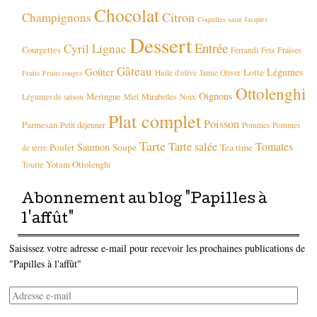
Chocolat
Citron
Champignons
Coquilles saint Jacques
Dessert
Entrée
Cyril Lignac
Courgettes
Fraises
Ferrandi
Feta
Gâteau
Goûter
Légumes
Lotte
Huile d'olive
Jamie Oliver
Fruits
Fruits rouges
Ottolenghi
Oignons
Meringue
Mirabelles
Légumes de saison
Miel
Noix
Plat complet
Poisson
Parmesan
Petit déjeuner
Pommes
Pommes
Tarte
Tarte salée
Tomates
Saumon
Poulet
Soupe
Tea time
de terre
Yotam Ottolenghi
Tourte
Abonnement au blog "Papilles à
l'affût"
Saisissez votre adresse e-mail pour recevoir les prochaines publications de
"Papilles à l'affût"
Adresse
e-