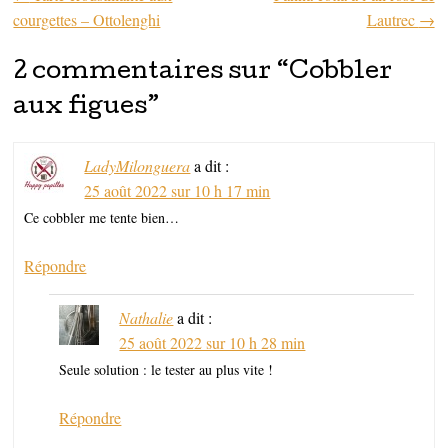
Parcourir les articles
courgettes – Ottolenghi
Lautrec
→
2 commentaires sur “
Cobbler
aux figues
”
LadyMilonguera
a dit :
25 août 2022 sur 10 h 17 min
Ce cobbler me tente bien…
Répondre
Nathalie
a dit :
25 août 2022 sur 10 h 28 min
Seule solution : le tester au plus vite !
Répondre