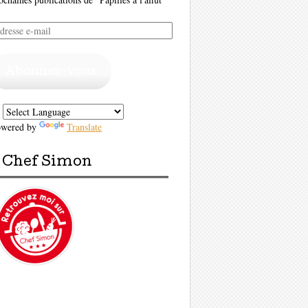
resse
il
Abonnez-vous
owered by
Translate
Chef Simon