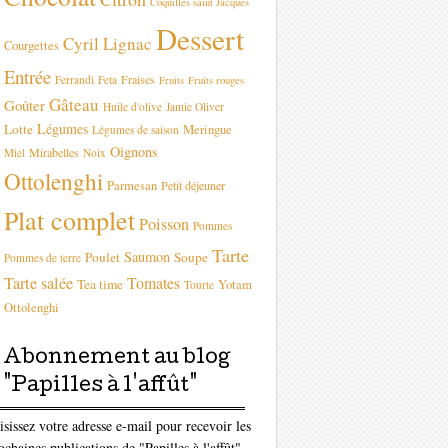
Coquilles saint Jacques
Dessert
Cyril Lignac
Courgettes
Entrée
Fraises
Ferrandi
Feta
Fruits
Fruits rouges
Gâteau
Goûter
Huile d'olive
Jamie Oliver
Légumes
Lotte
Meringue
Légumes de saison
Oignons
Mirabelles
Miel
Noix
Ottolenghi
Parmesan
Petit déjeuner
Plat complet
Poisson
Pommes
Tarte
Saumon
Poulet
Soupe
Pommes de terre
Tarte salée
Tomates
Tea time
Yotam
Tourte
Ottolenghi
Abonnement au blog
"Papilles à l'affût"
isissez votre adresse e-mail pour recevoir les
ochaines publications de "Papilles à l'affût"