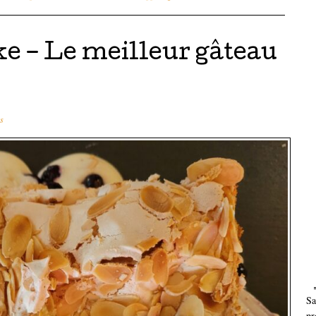
e – Le meilleur gâteau
s
Sa
pr