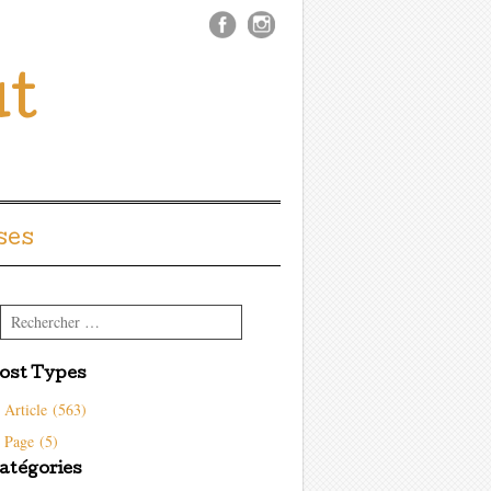
ût
ses
Rechercher
ost Types
Article (563)
Page (5)
atégories