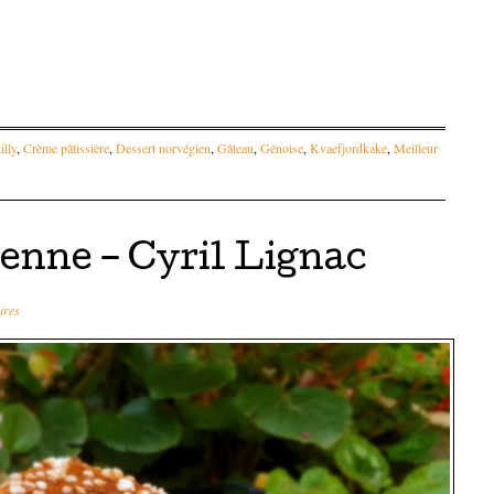
illy
,
Crème pâtissière
,
Dessert norvégien
,
Gâteau
,
Génoise
,
Kvaefjordkake
,
Meilleur
enne – Cyril Lignac
ires