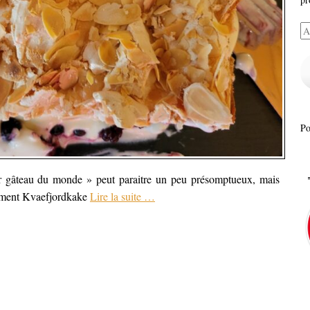
Ad
e-
ma
P
ur gâteau du monde » peut paraitre un peu présomptueux, mais
omment Kvaefjordkake
Lire la suite
…