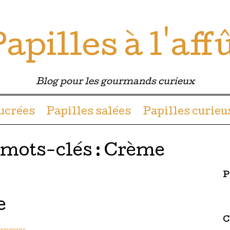
apilles à l'aff
Blog pour les gourmands curieux
u contenu
sucrées
Papilles salées
Papilles curieu
 mots-clés :
Crème
P
e
C
ommentaire