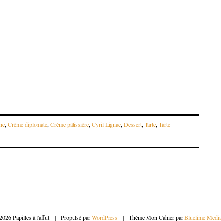
he
,
Crème diplomate
,
Crème pâtissière
,
Cyril Lignac
,
Dessert
,
Tarte
,
Tarte
articles
2026 Papilles à l'affût
|
Propulsé par
WordPress
|
Thème Mon Cahier par
Bluelime Medi