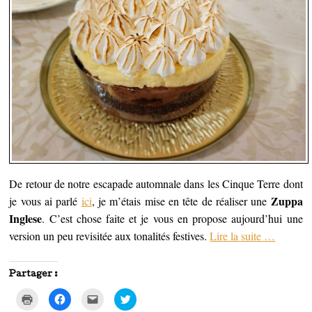
De retour de notre escapade automnale dans les Cinque Terre dont
Zuppa
je vous ai parlé
ici
, je m’étais mise en tête de réaliser une
Inglese
. C’est chose faite et je vous en propose aujourd’hui une
version un peu revisitée aux tonalités festives.
Lire la suite
…
Partager :
C
C
C
C
l
l
l
l