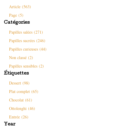
l
a
r
n
l
n
e
s
Article (563)
e
s
d
u
f
u
a
n
e
n
n
e
Page (5)
n
e
s
n
ê
n
u
o
Catégories
t
o
n
u
r
u
e
v
e
v
n
e
Papilles salées (271)
)
e
o
l
l
u
l
Papilles sucrées (246)
l
v
e
e
e
f
Papilles curieuses (44)
f
l
e
e
l
n
n
e
ê
Non classé (2)
ê
f
t
t
e
r
Papilles sensibles (2)
r
n
e
e
ê
)
Étiquettes
)
t
r
e
Dessert (98)
)
Plat complet (65)
Chocolat (61)
Ottolenghi (46)
Entrée (26)
Year