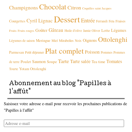
Chocolat
Citron
Champignons
Coquilles saint Jacques
Dessert
Entrée
Cyril Lignac
Courgettes
Fraises
Ferrandi
Feta
Gâteau
Goûter
Légumes
Lotte
Huile d'olive
Jamie Oliver
Fruits
Fruits rouges
Ottolenghi
Oignons
Meringue
Mirabelles
Légumes de saison
Miel
Noix
Plat complet
Poisson
Parmesan
Petit déjeuner
Pommes
Pommes
Tarte
Tarte salée
Tomates
Saumon
Poulet
Soupe
Tea time
de terre
Yotam Ottolenghi
Tourte
Abonnement au blog "Papilles à
l'affût"
Saisissez votre adresse e-mail pour recevoir les prochaines publications de
"Papilles à l'affût"
Adresse
e-