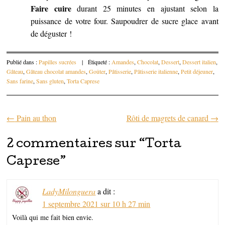
Faire cuire
durant 25 minutes en ajustant selon la
puissance de votre four. Saupoudrer de sucre glace avant
de déguster !
Publié dans :
Papilles sucrées
|
Étiqueté :
Amandes
,
Chocolat
,
Dessert
,
Dessert italien
,
Gâteau
,
Gâteau chocolat amandes
,
Goûter
,
Pâtisserie
,
Pâtisserie italienne
,
Petit déjeuner
,
Sans farine
,
Sans gluten
,
Torta Caprese
←
Pain au thon
Rôti de magrets de canard
→
Parcourir les articles
2 commentaires sur “
Torta
Caprese
”
LadyMilonguera
a dit :
1 septembre 2021 sur 10 h 27 min
Voilà qui me fait bien envie.