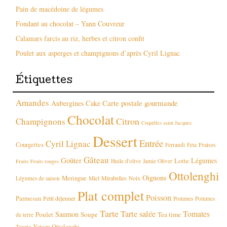
Pain de macédoine de légumes
Fondant au chocolat – Yann Couvreur
Calamars farcis au riz, herbes et citron confit
Poulet aux asperges et champignons d’après Cyril Lignac
Étiquettes
Amandes
Carte postale gourmande
Aubergines
Cake
Chocolat
Citron
Champignons
Coquilles saint Jacques
Dessert
Entrée
Cyril Lignac
Courgettes
Fraises
Ferrandi
Feta
Gâteau
Goûter
Légumes
Lotte
Huile d'olive
Jamie Oliver
Fruits
Fruits rouges
Ottolenghi
Oignons
Meringue
Mirabelles
Légumes de saison
Miel
Noix
Plat complet
Poisson
Parmesan
Petit déjeuner
Pommes
Pommes
Tarte
Tarte salée
Tomates
Saumon
Poulet
Soupe
Tea time
de terre
Yotam Ottolenghi
Tourte