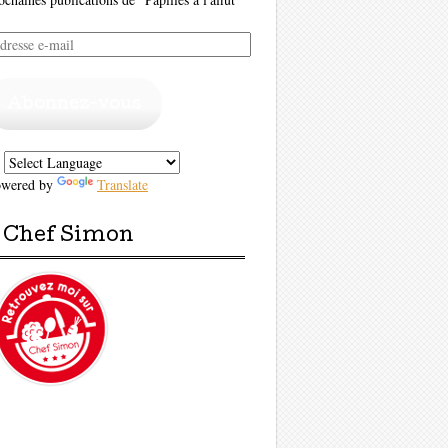
resse
il
Abonnez-vous
owered by
Translate
Chef Simon