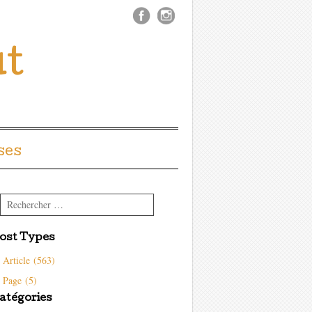
ût
ses
Rechercher
ost Types
Article (563)
Page (5)
atégories