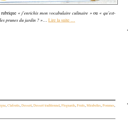
la rubrique
« j’enrichis mon vocabulaire culinaire »
ou
« qu’est-
les prunes du jardin ? »
…
Lire la suite
…
rgne
,
Clafoutis
,
Dessert
,
Dessert traditionnel
,
Flognarde
,
Fruits
,
Mirabelles
,
Pommes
,