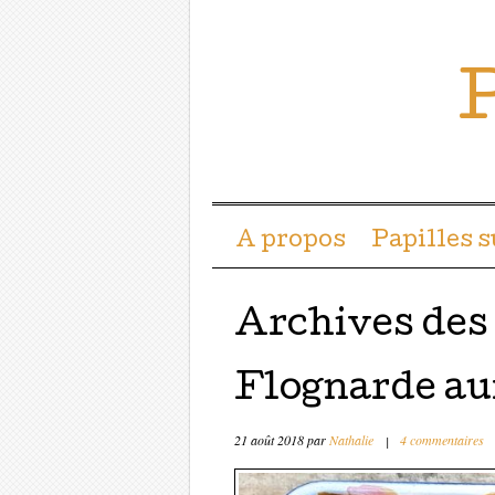
P
Menu ☰
Passer directement a
A propos
Papilles 
Archives des
Flognarde aux
21 août 2018
par
Nathalie
|
4 commentaires