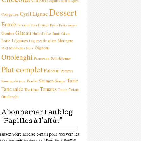
Coquilles saint Jacques
Dessert
Cyril Lignac
Courgettes
Entrée
Fraises
Ferrandi
Feta
Fruits
Fruits rouges
Gâteau
Goûter
Huile d'olive
Jamie Oliver
Légumes
Lotte
Meringue
Légumes de saison
Oignons
Mirabelles
Miel
Noix
Ottolenghi
Parmesan
Petit déjeuner
Plat complet
Poisson
Pommes
Tarte
Saumon
Poulet
Soupe
Pommes de terre
Tarte salée
Tomates
Tea time
Yotam
Tourte
Ottolenghi
Abonnement au blog
"Papilles à l'affût"
isissez votre adresse e-mail pour recevoir les
ochaines publications de "Papilles à l'affût"