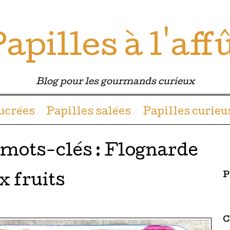
apilles à l'aff
Blog pour les gourmands curieux
u contenu
sucrées
Papilles salées
Papilles curieu
 mots-clés :
Flognarde
P
 fruits
C