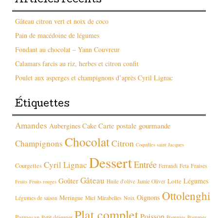
Articles récents
Gâteau citron vert et noix de coco
Pain de macédoine de légumes
Fondant au chocolat – Yann Couvreur
Calamars farcis au riz, herbes et citron confit
Poulet aux asperges et champignons d’après Cyril Lignac
Étiquettes
Amandes
Carte postale gourmande
Aubergines
Cake
Chocolat
Citron
Champignons
Coquilles saint Jacques
Dessert
Entrée
Cyril Lignac
Courgettes
Fraises
Ferrandi
Feta
Gâteau
Goûter
Légumes
Lotte
Huile d'olive
Jamie Oliver
Fruits
Fruits rouges
Ottolenghi
Oignons
Meringue
Mirabelles
Légumes de saison
Miel
Noix
Plat complet
Poisson
Parmesan
Petit déjeuner
Pommes
Pommes