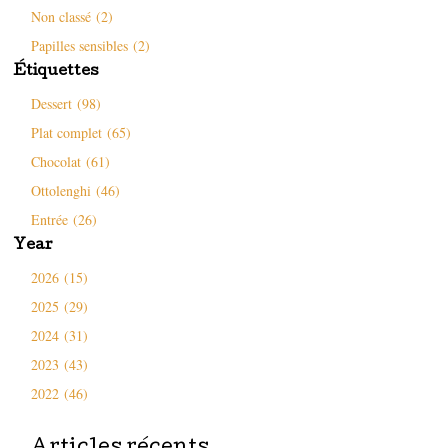
f
l
e
Non classé (2)
e
l
n
n
e
ê
ê
f
t
Papilles sensibles (2)
t
e
r
r
n
e
Étiquettes
e
ê
)
)
t
Dessert (98)
r
e
)
Plat complet (65)
Chocolat (61)
Ottolenghi (46)
Entrée (26)
Year
2026 (15)
2025 (29)
2024 (31)
2023 (43)
2022 (46)