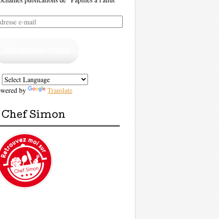
resse
il
Abonnez-vous
owered by
Translate
Chef Simon