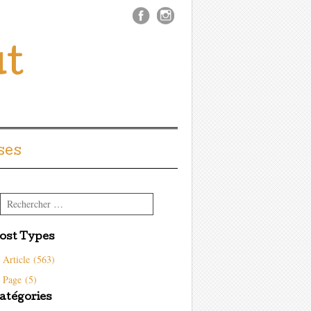
ût
ses
Rechercher
ost Types
Article (563)
Page (5)
atégories