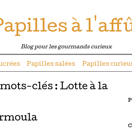
apilles à l'aff
Blog pour les gourmands curieux
u contenu
sucrées
Papilles salées
Papilles curieu
 mots-clés :
Lotte à la
P
ermoula
C