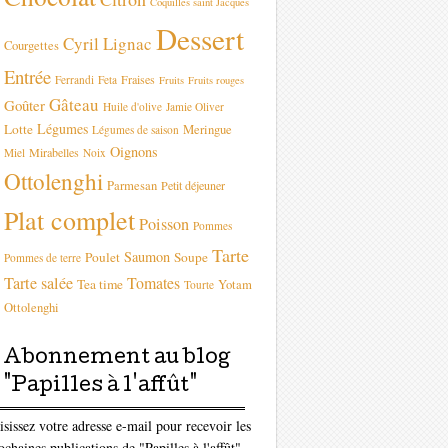
Coquilles saint Jacques
Dessert
Cyril Lignac
Courgettes
Entrée
Fraises
Ferrandi
Feta
Fruits
Fruits rouges
Gâteau
Goûter
Huile d'olive
Jamie Oliver
Légumes
Lotte
Meringue
Légumes de saison
Oignons
Mirabelles
Miel
Noix
Ottolenghi
Parmesan
Petit déjeuner
Plat complet
Poisson
Pommes
Tarte
Saumon
Poulet
Soupe
Pommes de terre
Tarte salée
Tomates
Tea time
Yotam
Tourte
Ottolenghi
Abonnement au blog
"Papilles à l'affût"
isissez votre adresse e-mail pour recevoir les
ochaines publications de "Papilles à l'affût"