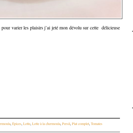
pour varier les plaisirs j’ai jeté mon dévolu sur cette délicieuse
ermoula
,
Épices
,
Lotte
,
Lotte à la chermoula
,
Persil
,
Plat complet
,
Tomates