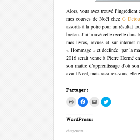
Alors, vous avez trouvé l’ingrédient
mes courses de Noël chez
G Deto
assortis à la poire pour un résultat t
breton. J’ai trouvé cette recette dans
mes livres, revues et sur internet
« Hommage » et déclinée par la mai
2016 serait venue à Pierre Hermé en
son maître d’apprentissage d’où son 
avant Noël, mais rassurez-vous, elle 
Partager :
C
C
C
C
l
l
l
l
i
i
i
i
q
q
q
q
u
u
u
u
e
e
e
e
WordPress:
r
z
z
z
p
p
p
p
chargement…
o
o
o
o
u
u
u
u
r
r
r
r