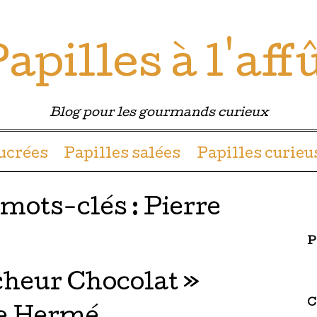
apilles à l'aff
Blog pour les gourmands curieux
u contenu
sucrées
Papilles salées
Papilles curieu
 mots-clés :
Pierre
P
cheur Chocolat »
C