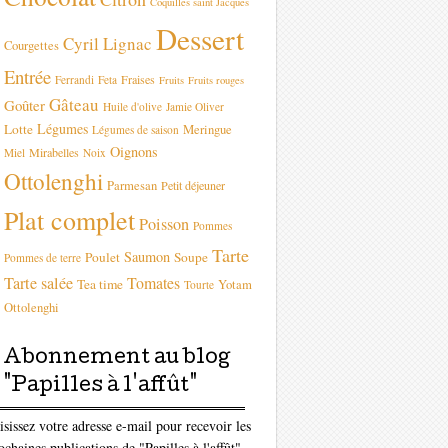
Coquilles saint Jacques
Dessert
Cyril Lignac
Courgettes
Entrée
Fraises
Ferrandi
Feta
Fruits
Fruits rouges
Gâteau
Goûter
Huile d'olive
Jamie Oliver
Légumes
Lotte
Meringue
Légumes de saison
Oignons
Mirabelles
Miel
Noix
Ottolenghi
Parmesan
Petit déjeuner
Plat complet
Poisson
Pommes
Tarte
Saumon
Poulet
Soupe
Pommes de terre
Tarte salée
Tomates
Tea time
Yotam
Tourte
Ottolenghi
Abonnement au blog
"Papilles à l'affût"
isissez votre adresse e-mail pour recevoir les
ochaines publications de "Papilles à l'affût"