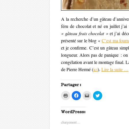
A la recherche d’un gâteau d’anniver
féru de chocolat et né en juillet j’
« gâteau frais chocolat »
et j’ai déc
présenté sur le blog «
C’est ma four
et je confirme. C’est un gâteau simpl
longueur. Alors pas de panique : on 
congélation avant le montage final. La
de Pierre Hermé (
ici
).
Lire la suite
…
Partager :
C
C
C
C
l
l
l
l
i
i
i
i
q
q
q
q
u
u
u
u
e
e
e
e
WordPress:
r
z
z
z
p
p
p
p
chargement…
o
o
o
o
u
u
u
u