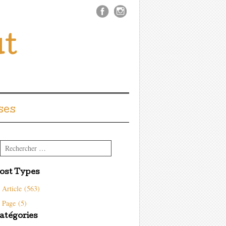
ût
ses
Rechercher
ost Types
Article (563)
Page (5)
atégories