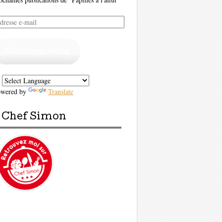
resse
il
Abonnez-vous
owered by
Translate
Chef Simon