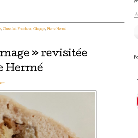
Ad
e-
ma
e
,
Chocolat
,
Fraicheur
,
Glaçage
,
Pierre Hermé
age » revisitée
P
re Hermé
res