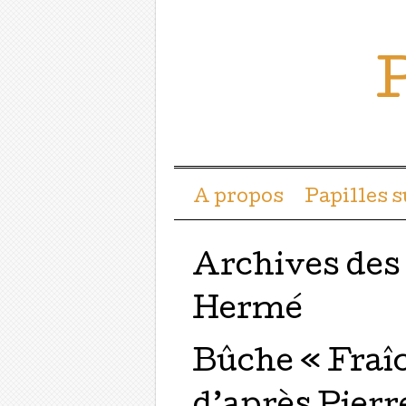
P
Menu ☰
Passer directement a
A propos
Papilles 
Archives des
Hermé
Bûche « Fraî