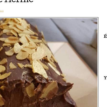
re Hermé
res
É
Y