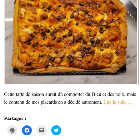
Cette tarte de saison aurait dû comporter du Bleu et des noix, mais
le contenu de mes placards en a décidé autrement.
Lire la suite
…
Partager :
C
C
C
C
l
l
l
l
i
i
i
i