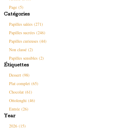
l
n
e
s
e
s
d
u
Page (5)
f
u
a
n
e
n
n
e
Catégories
n
e
s
n
ê
n
u
o
t
o
n
u
Papilles salées (271)
r
u
e
v
e
v
n
e
Papilles sucrées (246)
)
e
o
l
l
u
l
l
v
e
Papilles curieuses (44)
e
e
f
f
l
e
Non classé (2)
e
l
n
n
e
ê
ê
f
t
Papilles sensibles (2)
t
e
r
r
n
e
Étiquettes
e
ê
)
)
t
Dessert (98)
r
e
)
Plat complet (65)
Chocolat (61)
Ottolenghi (46)
Entrée (26)
Year
2026 (15)