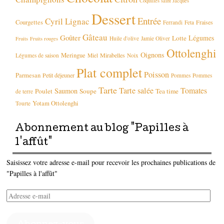
Coquilles saint Jacques
Dessert
Entrée
Cyril Lignac
Courgettes
Fraises
Ferrandi
Feta
Gâteau
Goûter
Légumes
Lotte
Huile d'olive
Jamie Oliver
Fruits
Fruits rouges
Ottolenghi
Oignons
Meringue
Mirabelles
Légumes de saison
Miel
Noix
Plat complet
Poisson
Parmesan
Petit déjeuner
Pommes
Pommes
Tarte
Tarte salée
Tomates
Saumon
Poulet
Soupe
Tea time
de terre
Yotam Ottolenghi
Tourte
Abonnement au blog "Papilles à
l'affût"
Saisissez votre adresse e-mail pour recevoir les prochaines publications de
"Papilles à l'affût"
Adresse
e-
mail