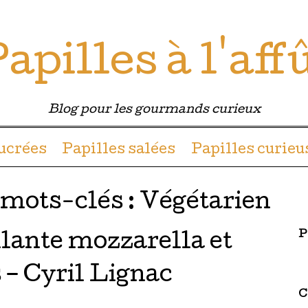
apilles à l'aff
Blog pour les gourmands curieux
u contenu
sucrées
Papilles salées
Papilles curieu
 mots-clés :
Végétarien
P
llante mozzarella et
– Cyril Lignac
C