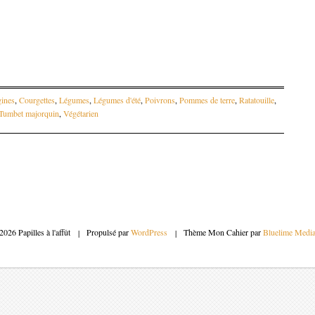
ines
,
Courgettes
,
Légumes
,
Légumes d'été
,
Poivrons
,
Pommes de terre
,
Ratatouille
,
Tumbet majorquin
,
Végétarien
articles
2026 Papilles à l'affût
|
Propulsé par
WordPress
|
Thème Mon Cahier par
Bluelime Medi