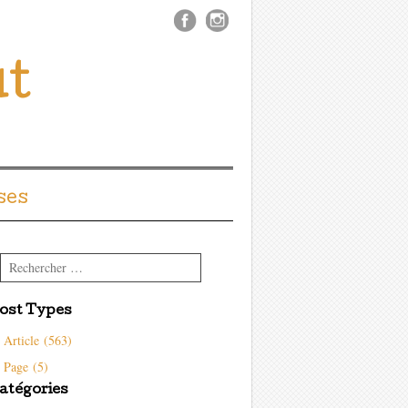
ût
ses
Rechercher
ost Types
Article (563)
Page (5)
atégories