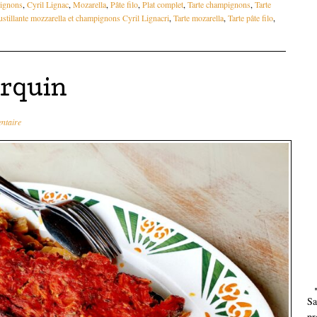
ignons
,
Cyril Lignac
,
Mozarella
,
Pâte filo
,
Plat complet
,
Tarte champignons
,
Tarte
ustillante mozzarella et champignons Cyril Lignacri
,
Tarte mozarella
,
Tarte pâte filo
,
rquin
ntaire
Sa
pr