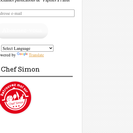
resse
il
Abonnez-vous
owered by
Translate
Chef Simon