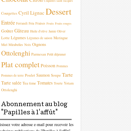
Coquilles saint Jacques
Dessert
Cyril Lignac
Courgettes
Entrée
Fraises
Ferrandi
Feta
Fruits
Fruits rouges
Gâteau
Goûter
Huile d'olive
Jamie Oliver
Légumes
Lotte
Meringue
Légumes de saison
Oignons
Mirabelles
Miel
Noix
Ottolenghi
Parmesan
Petit déjeuner
Plat complet
Poisson
Pommes
Tarte
Saumon
Poulet
Soupe
Pommes de terre
Tarte salée
Tomates
Tea time
Yotam
Tourte
Ottolenghi
Abonnement au blog
"Papilles à l'affût"
isissez votre adresse e-mail pour recevoir les
ochaines publications de "Papilles à l'affût"