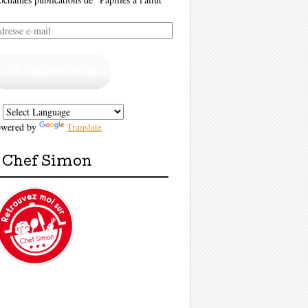
resse
il
Abonnez-vous
owered by
Translate
Chef Simon