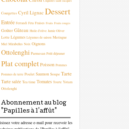
Coquilles saint Jacques
Dessert
Cyril Lignac
Courgettes
Entrée
Fraises
Ferrandi
Feta
Fruits
Fruits rouges
Gâteau
Goûter
Huile d'olive
Jamie Oliver
Légumes
Lotte
Meringue
Légumes de saison
Oignons
Mirabelles
Miel
Noix
Ottolenghi
Parmesan
Petit déjeuner
Plat complet
Poisson
Pommes
Tarte
Saumon
Poulet
Soupe
Pommes de terre
Tarte salée
Tomates
Tea time
Yotam
Tourte
Ottolenghi
Abonnement au blog
"Papilles à l'affût"
isissez votre adresse e-mail pour recevoir les
ochaines publications de "Papilles à l'affût"