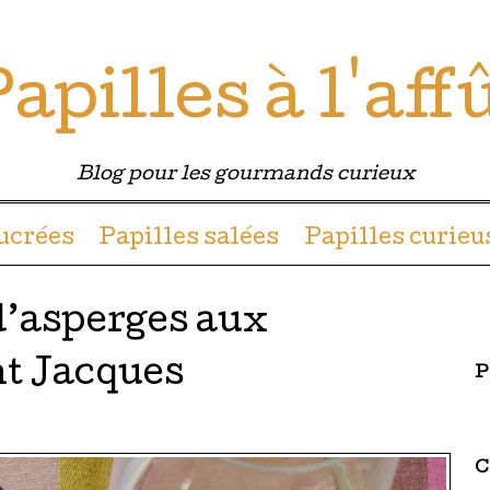
apilles à l'aff
Blog pour les gourmands curieux
u contenu
sucrées
Papilles salées
Papilles curieu
d’asperges aux
nt Jacques
P
C