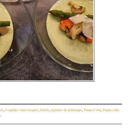
es
,
Coquilles saint Jacques
,
Entrée
,
légumes de printemps
,
Panna Cotta
,
Panna cotta
e