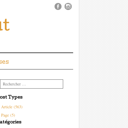
ût
ses
Rechercher
ost Types
Article (563)
Page (5)
atégories