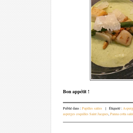
Bon appétit !
Publié dans :
Papilles salées
|
Étiqueté :
Asperg
asperges coquilles Saint Jacques
,
Panna cotta salé