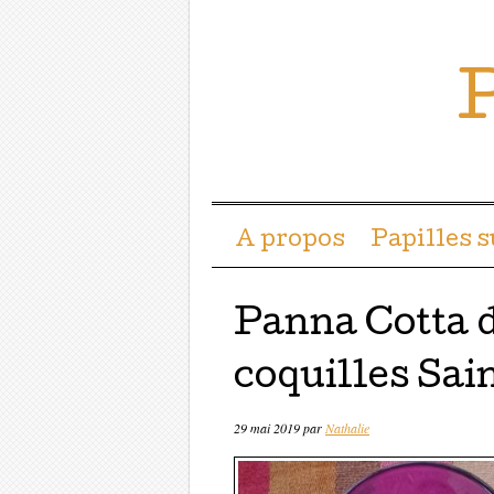
P
Menu ☰
Passer directement a
A propos
Papilles 
Panna Cotta 
coquilles Sai
29 mai 2019
par
Nathalie