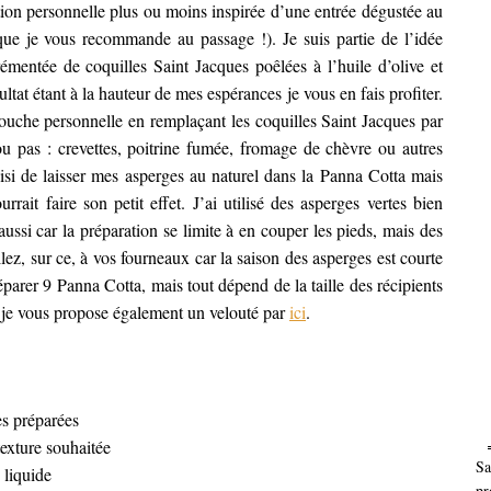
tion personnelle plus ou moins inspirée d’une entrée dégustée au
que je vous recommande au passage !). Je suis partie de l’idée
mentée de coquilles Saint Jacques poêlées à l’huile d’olive et
tat étant à la hauteur de mes espérances je vous en fais profiter.
touche personnelle en remplaçant les coquilles Saint Jacques par
u pas : crevettes, poitrine fumée, fromage de chèvre ou autres
oisi de laisser mes asperges au naturel dans la Panna Cotta mais
rait faire son petit effet. J’ai utilisé des asperges vertes bien
aussi car la préparation se limite à en couper les pieds, mais des
Allez, sur ce, à vos fourneaux car la saison des asperges est courte
parer 9 Panna Cotta, mais tout dépend de la taille des récipients
s je vous propose également un velouté par
ici
.
s préparées
 texture souhaitée
Sa
 liquide
pr