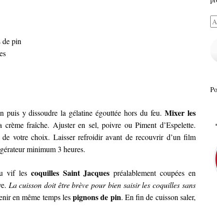
Ad
e-
s de pin
ma
es
P
Mixer les
ion puis y dissoudre la gélatine égouttée hors du feu.
a crème fraîche. Ajuster en sel, poivre ou Piment d’Espelette.
de votre choix. Laisser refroidir avant de recouvrir d’un film
frigérateur minimum 3 heures.
coquilles Saint Jacques
eu vif les
préalablement coupées en
ve.
La cuisson doit être brève pour bien saisir les coquilles sans
pignons de pin
venir en même temps les
. En fin de cuisson saler,