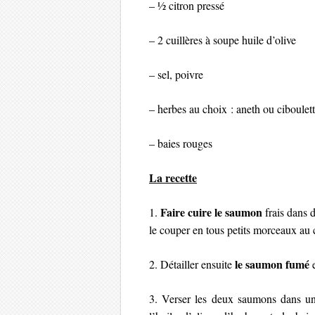
– ½ citron pressé
– 2 cuillères à soupe huile d’olive
– sel, poivre
– herbes au choix : aneth ou ciboulet
– baies rouges
La recette
Faire cuire le saumon
1.
frais dans d
le couper en tous petits morceaux au 
le saumon fumé
2. Détailler ensuite
e
3. Verser les deux saumons dans un 