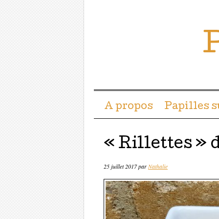
P
Menu ☰
Passer directement a
A propos
Papilles 
« Rillettes »
25 juillet 2017
par
Nathalie