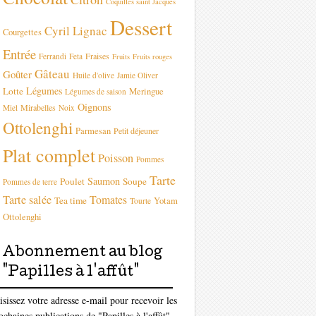
Coquilles saint Jacques
Dessert
Cyril Lignac
Courgettes
Entrée
Fraises
Ferrandi
Feta
Fruits
Fruits rouges
Gâteau
Goûter
Huile d'olive
Jamie Oliver
Légumes
Lotte
Meringue
Légumes de saison
Oignons
Mirabelles
Miel
Noix
Ottolenghi
Parmesan
Petit déjeuner
Plat complet
Poisson
Pommes
Tarte
Saumon
Poulet
Soupe
Pommes de terre
Tarte salée
Tomates
Tea time
Yotam
Tourte
Ottolenghi
Abonnement au blog
"Papilles à l'affût"
isissez votre adresse e-mail pour recevoir les
ochaines publications de "Papilles à l'affût"