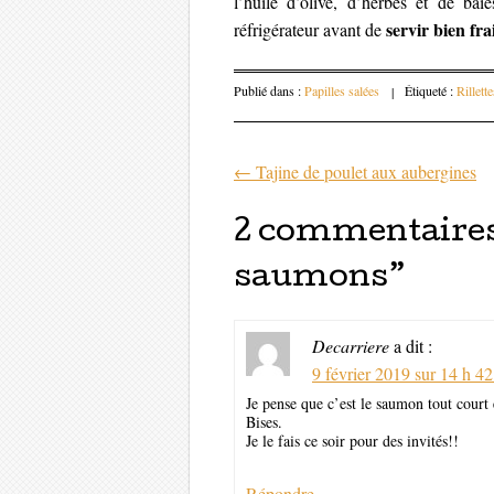
l’huile d’olive, d’herbes et de bai
servir bien fra
réfrigérateur avant de
Publié dans :
Papilles salées
|
Étiqueté :
Rillett
←
Tajine de poulet aux aubergines
Parcourir les 
2 commentaires
saumons
”
Decarriere
a dit :
9 février 2019 sur 14 h 4
Je pense que c’est le saumon tout court
Bises.
Je le fais ce soir pour des invités!!
Répondre