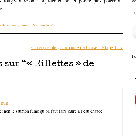
es rouges à volonté. Ajuster en sel et poivre puis placer au
is
.
Ad
e-
es de saumon
,
Saumon
,
Saumon fumé
ma
Carte postale gourmande de Corse – Etape 1
→
articles
P
 sur “
« Rillettes » de
2 min
 et non le saumon fumé qu’on faut faire cuire à l’eau chaude.