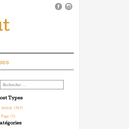
ût
ses
Rechercher
ost Types
Article (563)
Page (5)
atégories