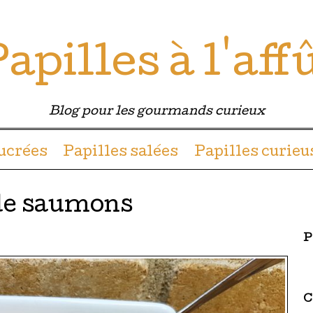
apilles à l'aff
Blog pour les gourmands curieux
u contenu
sucrées
Papilles salées
Papilles curieu
 de saumons
P
C