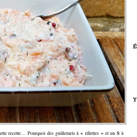
É
Y
«
»
S
 cette recette… Pourquoi des guillemets à
rillettes
et un
à