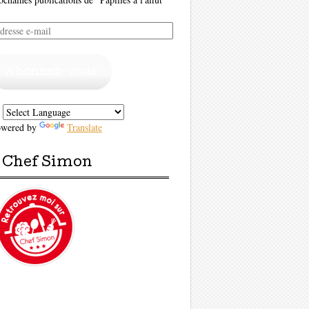
resse
il
Abonnez-vous
owered by
Translate
Chef Simon