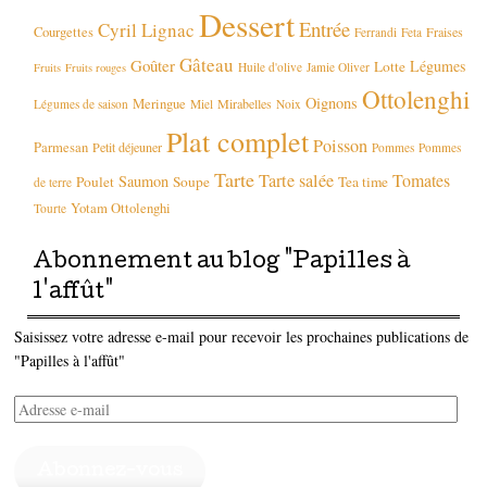
Dessert
Entrée
Cyril Lignac
Courgettes
Fraises
Ferrandi
Feta
Gâteau
Goûter
Légumes
Lotte
Huile d'olive
Jamie Oliver
Fruits
Fruits rouges
Ottolenghi
Oignons
Meringue
Mirabelles
Légumes de saison
Miel
Noix
Plat complet
Poisson
Parmesan
Petit déjeuner
Pommes
Pommes
Tarte
Tarte salée
Tomates
Saumon
Poulet
Soupe
Tea time
de terre
Yotam Ottolenghi
Tourte
Abonnement au blog "Papilles à
l'affût"
Saisissez votre adresse e-mail pour recevoir les prochaines publications de
"Papilles à l'affût"
Adresse
e-
mail
Abonnez-vous