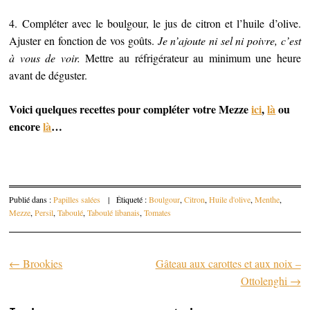
4. Compléter avec le boulgour, le jus de citron et l’huile d’olive.
Ajuster en fonction de vos goûts.
Je n’ajoute ni sel ni poivre, c’est
à vous de voir.
Mettre au réfrigérateur au minimum une heure
avant de déguster.
Voici quelques recettes pour compléter votre Mezze
ici
,
là
ou
encore
là
…
Publié dans :
Papilles salées
|
Étiqueté :
Boulgour
,
Citron
,
Huile d'olive
,
Menthe
,
Mezze
,
Persil
,
Taboulé
,
Taboulé libanais
,
Tomates
←
Brookies
Gâteau aux carottes et aux noix –
Parcourir les articles
Ottolenghi
→