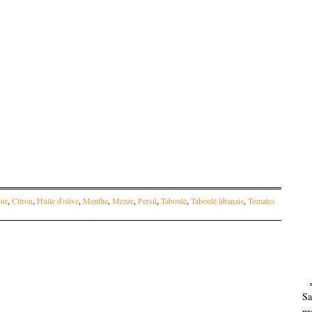
ur
,
Citron
,
Huile d'olive
,
Menthe
,
Mezze
,
Persil
,
Taboulé
,
Taboulé libanais
,
Tomates
articles
Sa
pr