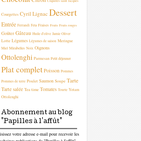
Coquilles saint Jacques
Dessert
Cyril Lignac
Courgettes
Entrée
Fraises
Ferrandi
Feta
Fruits
Fruits rouges
Gâteau
Goûter
Huile d'olive
Jamie Oliver
Légumes
Lotte
Meringue
Légumes de saison
Oignons
Mirabelles
Miel
Noix
Ottolenghi
Parmesan
Petit déjeuner
Plat complet
Poisson
Pommes
Tarte
Saumon
Poulet
Soupe
Pommes de terre
Tarte salée
Tomates
Tea time
Yotam
Tourte
Ottolenghi
Abonnement au blog
"Papilles à l'affût"
isissez votre adresse e-mail pour recevoir les
ochaines publications de "Papilles à l'affût"