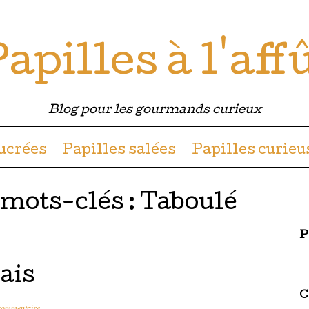
apilles à l'aff
Blog pour les gourmands curieux
u contenu
sucrées
Papilles salées
Papilles curieu
 mots-clés :
Taboulé
P
ais
C
commentaire