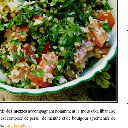
mezzes
rtie des
accompagnant notamment la moussaka libanaise
l est composé de persil, de menthe et de boulgour agrémentés de
ve.
Lire la suite
…