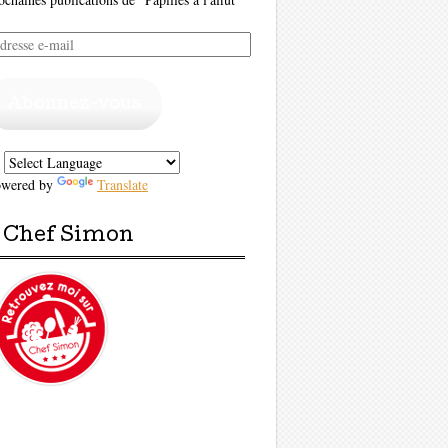
resse
il
Abonnez-vous
owered by
Translate
Chef Simon