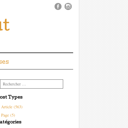
ût
ses
Rechercher
ost Types
Article (563)
Page (5)
atégories