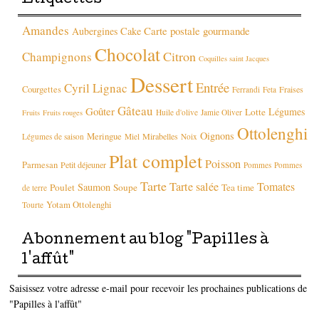
Étiquettes
Amandes
Carte postale gourmande
Aubergines
Cake
Chocolat
Citron
Champignons
Coquilles saint Jacques
Dessert
Entrée
Cyril Lignac
Courgettes
Fraises
Ferrandi
Feta
Gâteau
Goûter
Légumes
Lotte
Huile d'olive
Jamie Oliver
Fruits
Fruits rouges
Ottolenghi
Oignons
Meringue
Mirabelles
Légumes de saison
Miel
Noix
Plat complet
Poisson
Parmesan
Petit déjeuner
Pommes
Pommes
Tarte
Tarte salée
Tomates
Saumon
Poulet
Soupe
Tea time
de terre
Yotam Ottolenghi
Tourte
Abonnement au blog "Papilles à
l'affût"
Saisissez votre adresse e-mail pour recevoir les prochaines publications de
"Papilles à l'affût"