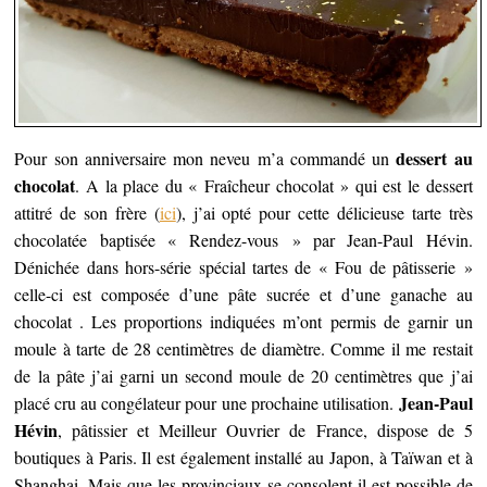
dessert au
Pour son anniversaire mon neveu m’a commandé un
chocolat
. A la place du « Fraîcheur chocolat » qui est le dessert
attitré de son frère (
ici
), j’ai opté pour cette délicieuse tarte très
chocolatée baptisée « Rendez-vous » par Jean-Paul Hévin.
Dénichée dans hors-série spécial tartes de « Fou de pâtisserie »
celle-ci est composée d’une pâte sucrée et d’une ganache au
chocolat . Les proportions indiquées m’ont permis de garnir un
moule à tarte de 28 centimètres de diamètre. Comme il me restait
de la pâte j’ai garni un second moule de 20 centimètres que j’ai
Jean-Paul
placé cru au congélateur pour une prochaine utilisation.
Hévin
, pâtissier et Meilleur Ouvrier de France, dispose de 5
boutiques à Paris. Il est également installé au Japon, à Taïwan et à
Shanghai. Mais que les provinciaux se consolent il est possible de