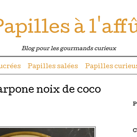
apilles à l'aff
Blog pour les gourmands curieux
u contenu
sucrées
Papilles salées
Papilles curieu
rpone noix de coco
P
C