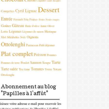
Coquilles saint Jacques
Dessert
Cyril Lignac
Courgettes
Entrée
Fraises
Ferrandi
Feta
Fruits
Fruits rouges
Gâteau
Goûter
Huile d'olive
Jamie Oliver
Légumes
Lotte
Meringue
Légumes de saison
Oignons
Mirabelles
Miel
Noix
Ottolenghi
Parmesan
Petit déjeuner
Plat complet
Poisson
Pommes
Tarte
Saumon
Poulet
Soupe
Pommes de terre
Tarte salée
Tomates
Tea time
Yotam
Tourte
Ottolenghi
Abonnement au blog
"Papilles à l'affût"
isissez votre adresse e-mail pour recevoir les
ochaines publications de "Papilles à l'affût"