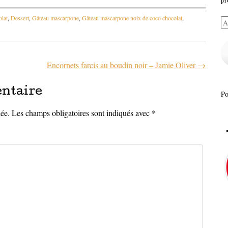
lat
,
Dessert
,
Gâteau mascarpone
,
Gâteau mascarpone noix de coco chocolat
,
Ad
e-
ma
Encornets farcis au boudin noir – Jamie Oliver
→
articles
ntaire
P
iée.
Les champs obligatoires sont indiqués avec
*