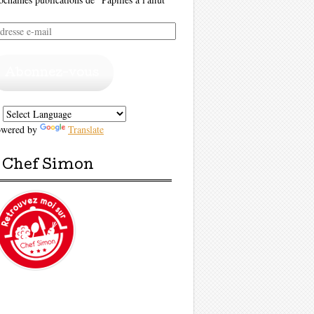
resse
il
Abonnez-vous
owered by
Translate
Chef Simon