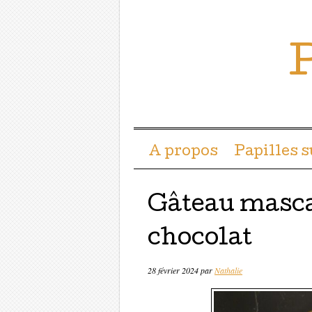
P
Menu ☰
Passer directement a
A propos
Papilles 
Gâteau masca
chocolat
28 février 2024
par
Nathalie