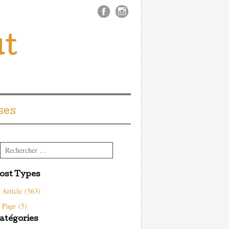
ût
ses
Rechercher
ost Types
Article (563)
Page (5)
atégories