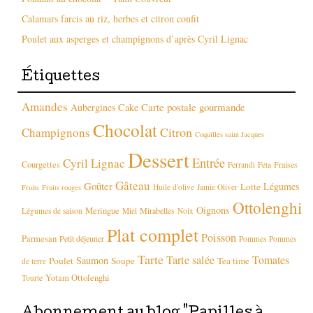
Calamars farcis au riz, herbes et citron confit
Poulet aux asperges et champignons d’après Cyril Lignac
Étiquettes
Amandes
Carte postale gourmande
Aubergines
Cake
Chocolat
Citron
Champignons
Coquilles saint Jacques
Dessert
Entrée
Cyril Lignac
Courgettes
Fraises
Ferrandi
Feta
Gâteau
Goûter
Légumes
Lotte
Huile d'olive
Jamie Oliver
Fruits
Fruits rouges
Ottolenghi
Oignons
Meringue
Mirabelles
Légumes de saison
Miel
Noix
Plat complet
Poisson
Parmesan
Petit déjeuner
Pommes
Pommes
Tarte
Tarte salée
Tomates
Saumon
Poulet
Soupe
Tea time
de terre
Yotam Ottolenghi
Tourte