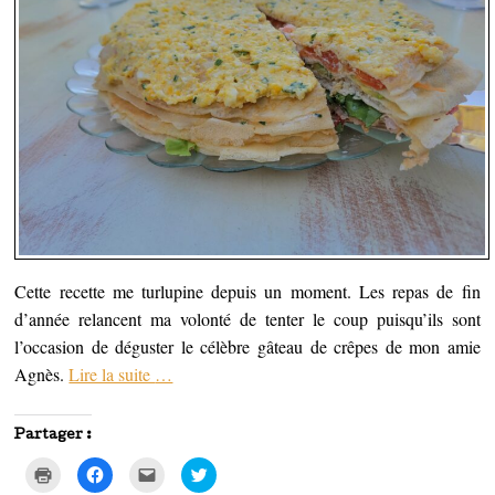
Cette recette me turlupine depuis un moment. Les repas de fin
d’année relancent ma volonté de tenter le coup puisqu’ils sont
l’occasion de déguster le célèbre gâteau de crêpes de mon amie
Agnès.
Lire la suite
…
Partager :
C
C
C
C
l
l
l
l